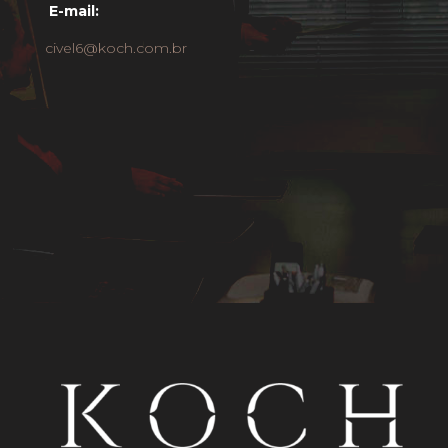
E-mail:
civel6@koch.com.br