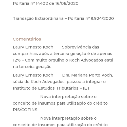
Portaria nº 14402 de 16/06/2020
17 de junho de
2020
Transação Extraordinária – Portaria nº 9.924/2020
27 de maio de 2020
Comentários
Laury Ernesto Koch
em
Sobrevivência das
companhias após a terceira geração é de apenas
12% – Com muito orgulho o Koch Advogados está
na terceira geração
Laury Ernesto Koch
em
Dra. Mariana Porto Koch,
sócia do Koch Advogados, passou a integrar o
Instituto de Estudos Tributários – IET
Anônimo
em
Nova interpretação sobre o
conceito de insumos para utilização do crédito
PIS/COFINS
Anônimo
em
Nova interpretação sobre o
conceito de insumos para utilização do crédito