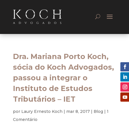
Dra. Mariana Porto Koch,
sócia do Koch Advogados,
passou a integrar o
Instituto de Estudos
Tributários – IET
por
Laury Ernesto Koch
|
mar 8, 2017
|
Blog
|
1
Comentário