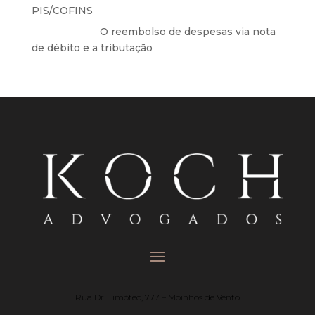
PIS/COFINS
Anônimo
em
O reembolso de despesas via nota
de débito e a tributação
Rua Dr. Timóteo, 777 – Moinhos de Vento