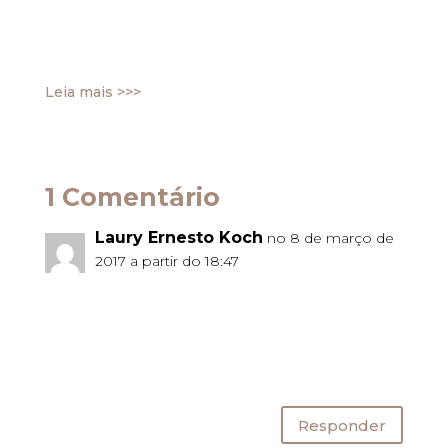
1993, por um grupo de advogados tributaristas de
Porto Alegre, com foco no estudo, pesquisa e
difusão do Direito Tributário, bem como em sua
interpretação.
Leia mais >>>
1 Comentário
Laury Ernesto Koch
no 8 de março de
2017 a partir do 18:47
Parabéns Dra. Mariana Porto Koch. Seu
esforço está sendo recompensado e
reconhecido. Nós do Koch Advogados
temos muito argulho de sua ininterrupta
ascenção. Parabéns
Responder