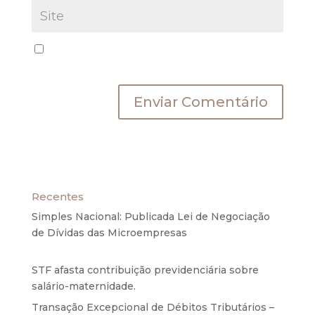
Salvar meus dados neste navegador para a
próxima vez que eu comentar.
Recentes
Simples Nacional: Publicada Lei de Negociação
de Dívidas das Microempresas
6 de agosto de
2020
STF afasta contribuição previdenciária sobre
salário-maternidade.
5 de agosto de 2020
Transação Excepcional de Débitos Tributários –