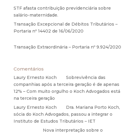
STF afasta contribuição previdenciária sobre
salário-maternidade.
5 de agosto de 2020
Transação Excepcional de Débitos Tributários –
Portaria nº 14402 de 16/06/2020
17 de junho de
2020
Transação Extraordinária – Portaria nº 9.924/2020
27 de maio de 2020
Comentários
Laury Ernesto Koch
em
Sobrevivência das
companhias após a terceira geração é de apenas
12% – Com muito orgulho o Koch Advogados está
na terceira geração
Laury Ernesto Koch
em
Dra. Mariana Porto Koch,
sócia do Koch Advogados, passou a integrar o
Instituto de Estudos Tributários – IET
Anônimo
em
Nova interpretação sobre o