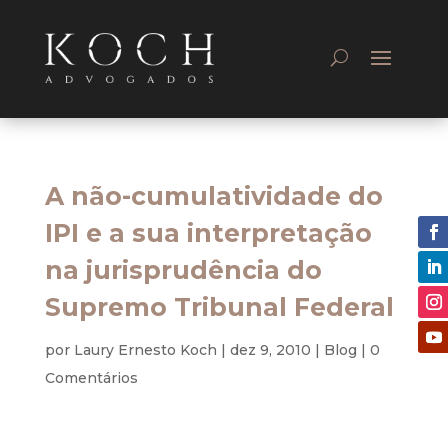
A não-cumulatividade do
IPI e a sua interpretação
na jurisprudência do
Supremo Tribunal Federal
por
Laury Ernesto Koch
|
dez 9, 2010
|
Blog
|
0
Comentários