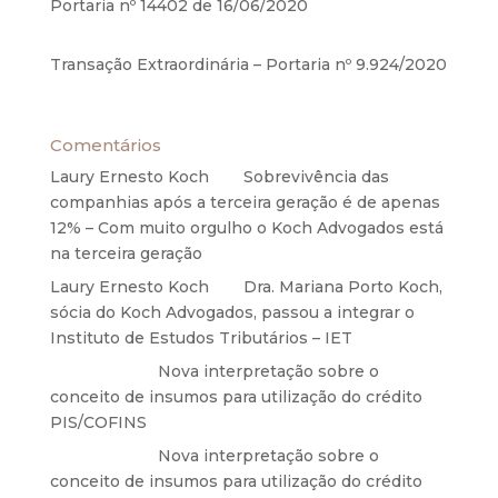
Portaria nº 14402 de 16/06/2020
17 de junho de
2020
Transação Extraordinária – Portaria nº 9.924/2020
27 de maio de 2020
Comentários
Laury Ernesto Koch
em
Sobrevivência das
companhias após a terceira geração é de apenas
12% – Com muito orgulho o Koch Advogados está
na terceira geração
Laury Ernesto Koch
em
Dra. Mariana Porto Koch,
sócia do Koch Advogados, passou a integrar o
Instituto de Estudos Tributários – IET
Anônimo
em
Nova interpretação sobre o
conceito de insumos para utilização do crédito
PIS/COFINS
Anônimo
em
Nova interpretação sobre o
conceito de insumos para utilização do crédito