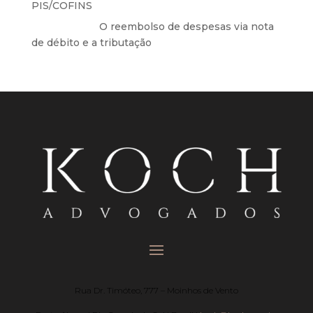
PIS/COFINS
Anônimo
em
O reembolso de despesas via nota
de débito e a tributação
Rua Dr. Timóteo, 777 – Moinhos de Vento