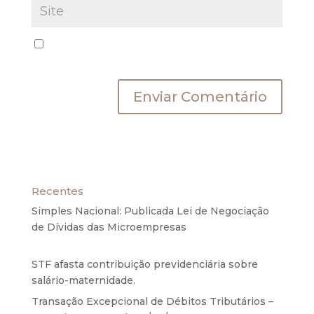
Salvar meus dados neste navegador para a
próxima vez que eu comentar.
Recentes
Simples Nacional: Publicada Lei de Negociação
de Dívidas das Microempresas
6 de agosto de
2020
STF afasta contribuição previdenciária sobre
salário-maternidade.
5 de agosto de 2020
Transação Excepcional de Débitos Tributários –