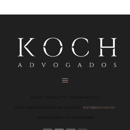
Rua Dr. Timóteo, 777 – Moinhos de Vento
Porto Alegre | Rio Grande do Sul | Brasil |
koch@koch.com.br
+55 51 3222.3838 | +55 51 99238.3838