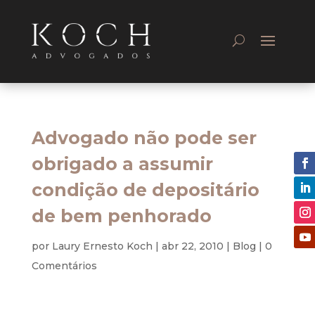
Advogado não pode ser
obrigado a assumir
condição de depositário
de bem penhorado
por
Laury Ernesto Koch
|
abr 22, 2010
|
Blog
|
0
Comentários