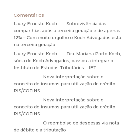
27 de maio de 2020
Comentários
Laury Ernesto Koch
em
Sobrevivência das
companhias após a terceira geração é de apenas
12% – Com muito orgulho o Koch Advogados está
na terceira geração
Laury Ernesto Koch
em
Dra. Mariana Porto Koch,
sócia do Koch Advogados, passou a integrar o
Instituto de Estudos Tributários – IET
Anônimo
em
Nova interpretação sobre o
conceito de insumos para utilização do crédito
PIS/COFINS
Anônimo
em
Nova interpretação sobre o
conceito de insumos para utilização do crédito
PIS/COFINS
Anônimo
em
O reembolso de despesas via nota
de débito e a tributação