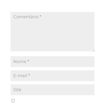
O seu endereço de e-mail não será publicado.
Campos obrigatórios são marcados com
*
Salvar meus dados neste navegador para a