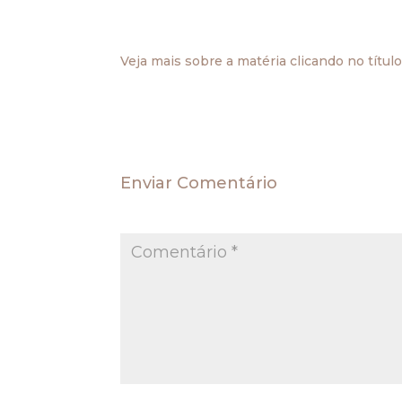
precisou de uma ordem judicial para que 
médicos.
Veja mais sobre a matéria clicando no títul
.
Enviar Comentário
O seu endereço de e-mail não será publica