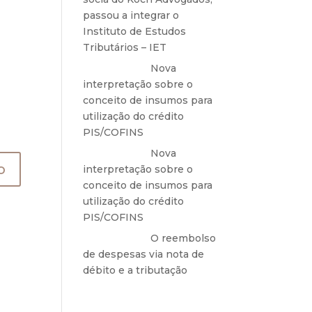
passou a integrar o
Instituto de Estudos
Tributários – IET
Anônimo
em
Nova
interpretação sobre o
conceito de insumos para
utilização do crédito
PIS/COFINS
Anônimo
em
Nova
interpretação sobre o
conceito de insumos para
utilização do crédito
PIS/COFINS
Anônimo
em
O reembolso
de despesas via nota de
débito e a tributação