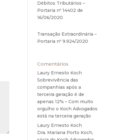
Débitos Tributários –
elos
Portaria nº 14402 de
16/06/2020
17 de junho de
2020
Transação Extraordinária –
Portaria nº 9.924/2020
27
de maio de 2020
Comentários
Laury Ernesto Koch
em
Sobrevivência das
companhias após a
terceira geração é de
apenas 12% – Com muito
orgulho o Koch Advogados
está na terceira geração
Laury Ernesto Koch
em
Dra. Mariana Porto Koch,
sócia do Koch Advogados,