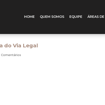
HOME
QUEM SOMOS
EQUIPE
ÁREAS DE
a do Via Legal
 Comentários
 rurais para conseguir se aposentar é destaque desta edição d
rantido pela Constituição, mas muitos brasileiros não conse
nalice Bolzan traduz uma decisão segundo a qual o fato de um
ade não tira dos demais o direito de receber a aposentadoria ru
ostra os obstáculos que brasileiros enfrentam para ter aces
istória de um grupo de vítimas de hipertensão pulmonar