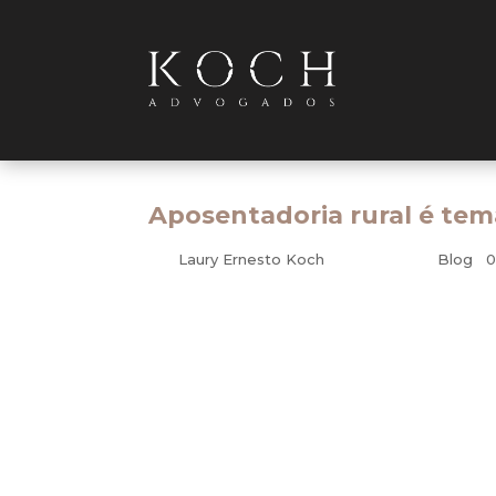
Aposentadoria rural é tem
por
Laury Ernesto Koch
|
jun 25, 2010
|
Blog
|
0
Previdenciário
A dificuldade enfrentada por trabalhadores
Legal. O benefício previdenciário foi ga
provar a condição de segurado especial. A
integrantes da família ter trabalhado na cid
Direto do Rio de Janeiro, Viviane Rosa m
medicamentos. A reportagem mostra a h