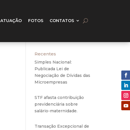
 ATUAÇÃO
FOTOS
CONTATOS
Recentes
Simples Nacional:
Publicada Lei de
Negociação de Dívidas das
Microempresas
6 de
agosto de 2020
o Via
STF afasta contribuição
guem
previdenciária sobre
 dos
salário-maternidade.
5 de
ral.
agosto de 2020
so a
Transação Excepcional de
 que