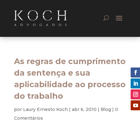
As regras de cumprimento
da sentença e sua
aplicabilidade ao processo
do trabalho
por
Laury Ernesto Koch
|
abr 6, 2010
|
Blog
|
0
Comentários