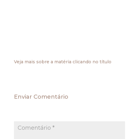
que estamos cunhando para não confundir com a
isenção, que pressupõe situação em que o
tributo incidiria não fora a norma legal isentiva.
O que é ato cooperativo?
Em princípio, pode-se dizer que é toda a
atividade desenvolvida entre a cooperativa e
seus associados. E o que é cooperativa e qual a
sua natureza jurídica?
Veja mais sobre a matéria clicando no título
Enviar Comentário
O seu endereço de e-mail não será publicado.
Campos obrigatórios são marcados com
*