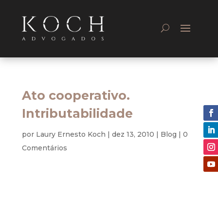
Ato cooperativo.
Intributabilidade
por
Laury Ernesto Koch
|
dez 13, 2010
|
Blog
|
0
Comentários
Civil
O objetivo deste artigo é o de demonstrar a
intributabilidade do ato cooperativo, expressão