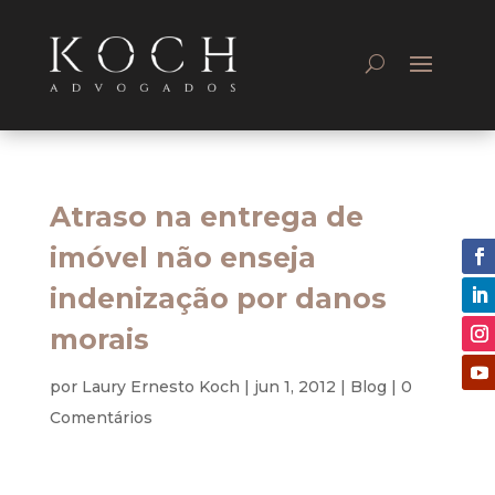
Atraso na entrega de
imóvel não enseja
indenização por danos
morais
por
Laury Ernesto Koch
|
jun 1, 2012
|
Blog
|
0
Comentários