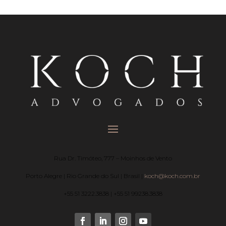
Rua Dr. Timóteo, 777 – Moinhos de Vento
Porto Alegre | Rio Grande do Sul | Brasil |
koch@koch.com.br
+55 51 3222.3838 | +55 51 99238.3838