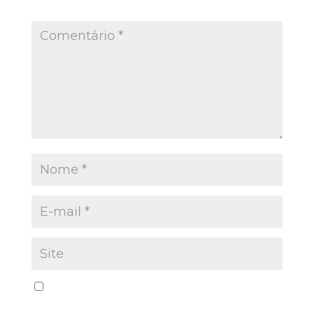
Campos obrigatórios são marcados com
*
Salvar meus dados neste navegador para a
próxima vez que eu comentar.