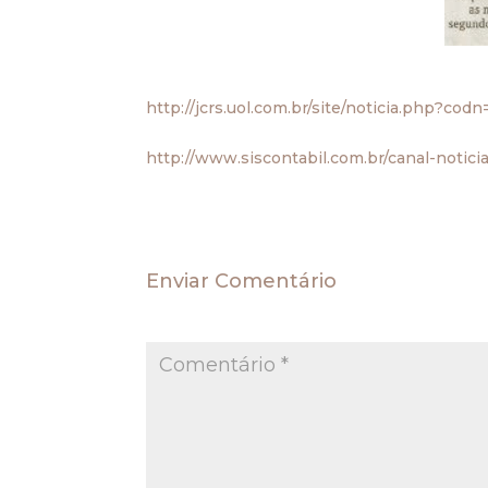
Vejam a matéria no JC
http://jcrs.uol.com.br/site/noticia.php?cod
E no Siscontábil
http://www.siscontabil.com.br/canal-notici
Enviar Comentário
O seu endereço de e-mail não será publica