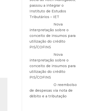
passou a integrar o
Instituto de Estudos
Tributários – IET
Anônimo
em
Nova
interpretação sobre o
conceito de insumos para
utilização do crédito
PIS/COFINS
Anônimo
em
Nova
interpretação sobre o
conceito de insumos para
utilização do crédito
PIS/COFINS
Anônimo
em
O reembolso
de despesas via nota de
débito e a tributação