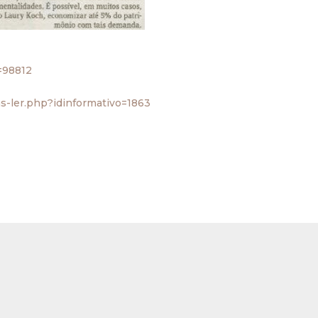
n=98812
as-ler.php?idinformativo=1863
do.
Campos obrigatórios são marcados com
*