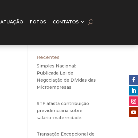
 ATUAÇÃO
FOTOS
CONTATOS
Recentes
Simples Nacional:
Publicada Lei de
Negociação de Dívidas das
Microempresas
6 de
agosto de 2020
STF afasta contribuição
previdenciária sobre
salário-maternidade.
5 de
agosto de 2020
Transação Excepcional de