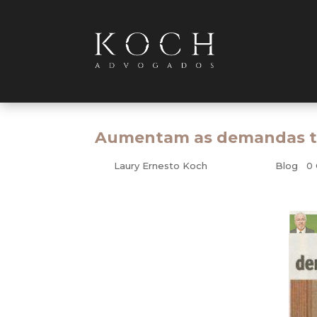
Aumentam as demandas tr
por
Laury Ernesto Koch
|
jul 27, 2012
|
Blog
|
0