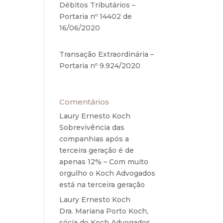
Débitos Tributários –
Portaria nº 14402 de
16/06/2020
17 de junho de
2020
Transação Extraordinária –
Portaria nº 9.924/2020
27
de maio de 2020
Comentários
Laury Ernesto Koch
em
Sobrevivência das
companhias após a
terceira geração é de
apenas 12% – Com muito
orgulho o Koch Advogados
está na terceira geração
Laury Ernesto Koch
em
Dra. Mariana Porto Koch,
sócia do Koch Advogados,