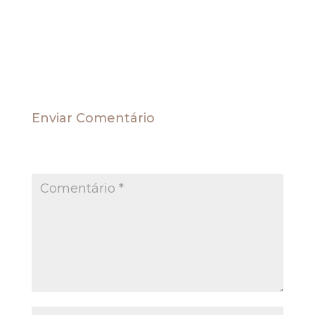
reunião de condomínio.
Fonte STJ
Resp 1057511, Resp 876011 Resp 954861, Resp 100765 e Resp 488297
Enviar Comentário
O seu endereço de e-mail não será publicado.
Campos obrigatórios são marcados com
*