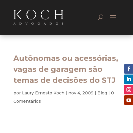
Autônomas ou acessórias,
vagas de garagem são
temas de decisões do STJ
por
Laury Ernesto Koch
|
nov 4, 2009
|
Blog
|
0
Comentários
As questões referentes às vagas de garagem
sempre geram polêmica e são, ainda hoje, motivo