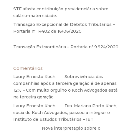
2020
STF afasta contribuição previdenciária sobre
salário-maternidade.
5 de agosto de 2020
Transação Excepcional de Débitos Tributários –
Portaria nº 14402 de 16/06/2020
17 de junho de
2020
Transação Extraordinária – Portaria nº 9.924/2020
27 de maio de 2020
Comentários
Laury Ernesto Koch
em
Sobrevivência das
companhias após a terceira geração é de apenas
12% – Com muito orgulho o Koch Advogados está
na terceira geração
Laury Ernesto Koch
em
Dra. Mariana Porto Koch,
sócia do Koch Advogados, passou a integrar o
Instituto de Estudos Tributários – IET
Anônimo
em
Nova interpretação sobre o