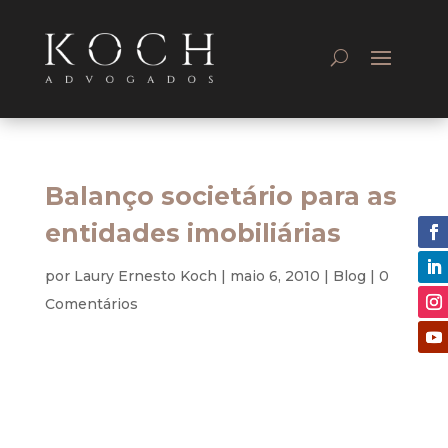
Balanço societário para as
entidades imobiliárias
por
Laury Ernesto Koch
|
maio 6, 2010
|
Blog
|
0
Comentários
Empresarial
No Brasil o conflito entre as normas contábeis e
a legislação tributária vem de longa data. O Fisco