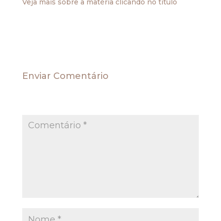
Veja mais sobre a matéria clicando no título
.
Enviar Comentário
O seu endereço de e-mail não será publicado.
Campos obrigatórios são marcados com
*