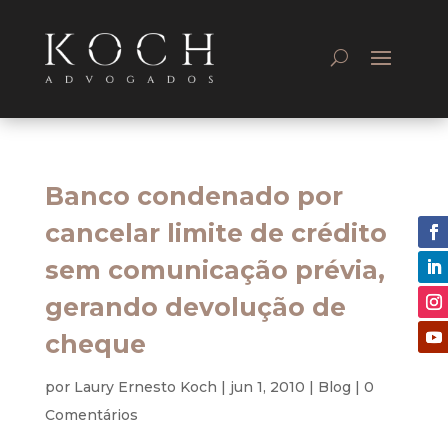
Banco condenado por
cancelar limite de crédito
sem comunicação prévia,
gerando devolução de
cheque
por
Laury Ernesto Koch
|
jun 1, 2010
|
Blog
|
0
Comentários