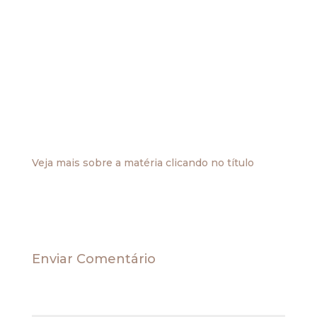
giro da empresa. No entanto, o banco cancelou
esse limite sem prévia notificação ao cliente,
descontando também taxas chamadas de
comissão excesso sobre limite e multa por
cheque devolvido. As referidas taxas referem-se
à insuficiência de fundos, fato decorrente do
próprio cancelamento do cheque especial.
Assim, a autora alegou prejuízos de ordem moral
e material, e pediu indenização por danos
materiais.
Veja mais sobre a matéria clicando no título
.
Enviar Comentário
O seu endereço de e-mail não será publicado.
Campos obrigatórios são marcados com
*