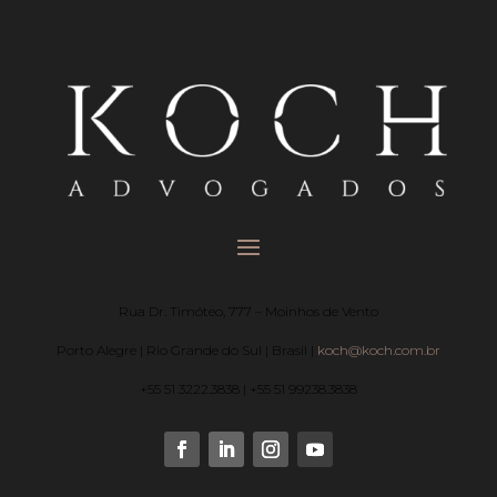
Rua Dr. Timóteo, 777 – Moinhos de Vento
Porto Alegre | Rio Grande do Sul | Brasil |
koch@koch.com.br
+55 51 3222.3838 | +55 51 99238.3838