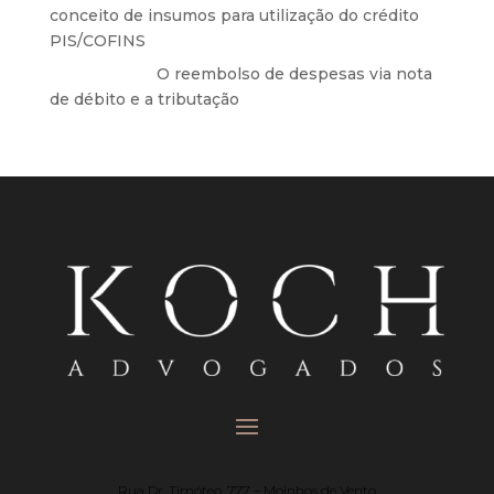
conceito de insumos para utilização do crédito
PIS/COFINS
Anônimo
em
O reembolso de despesas via nota
de débito e a tributação
Rua Dr. Timóteo, 777 – Moinhos de Vento