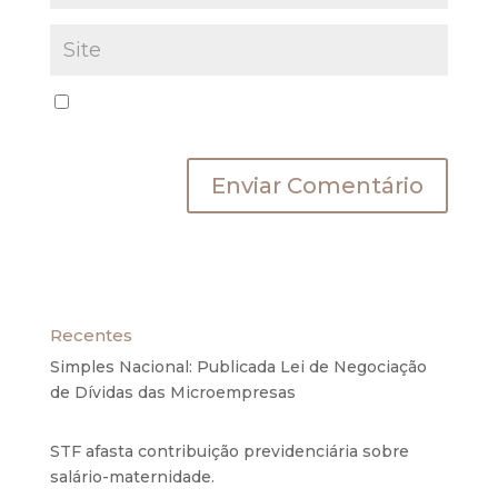
Salvar meus dados neste navegador para a
próxima vez que eu comentar.
Recentes
Simples Nacional: Publicada Lei de Negociação
de Dívidas das Microempresas
6 de agosto de
2020
STF afasta contribuição previdenciária sobre
salário-maternidade.
5 de agosto de 2020