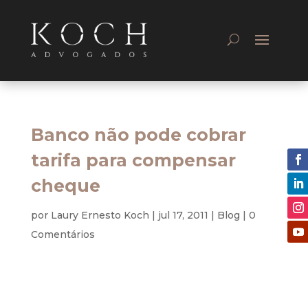
Banco não pode cobrar
tarifa para compensar
cheque
por
Laury Ernesto Koch
|
jul 17, 2011
|
Blog
|
0
Comentários
Bancário