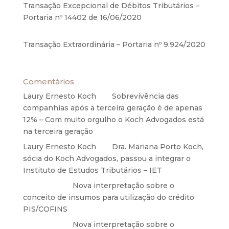
Transação Excepcional de Débitos Tributários –
Portaria nº 14402 de 16/06/2020
17 de junho de
2020
Transação Extraordinária – Portaria nº 9.924/2020
27 de maio de 2020
Comentários
Laury Ernesto Koch
em
Sobrevivência das
companhias após a terceira geração é de apenas
12% – Com muito orgulho o Koch Advogados está
na terceira geração
Laury Ernesto Koch
em
Dra. Mariana Porto Koch,
sócia do Koch Advogados, passou a integrar o
Instituto de Estudos Tributários – IET
Anônimo
em
Nova interpretação sobre o
conceito de insumos para utilização do crédito
PIS/COFINS
Anônimo
em
Nova interpretação sobre o