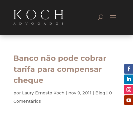
Banco não pode cobrar
tarifa para compensar
cheque
por
Laury Ernesto Koch
|
nov 9, 2011
|
Blog
|
0
Comentários
Civil