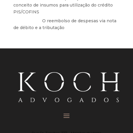
conceito de insumos para utilização do crédito
PIS/COFINS
Anônimo
em
O reembolso de despesas via nota
de débito e a tributação
Rua Dr. Timóteo, 777 – Moinhos de Vento