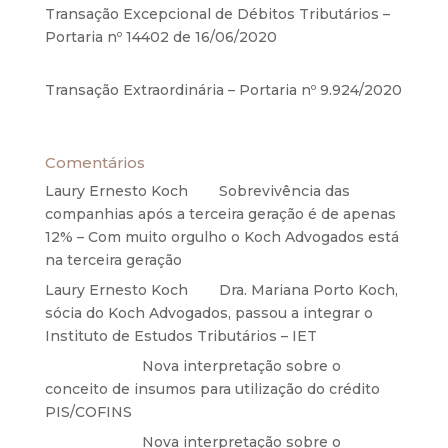
Transação Excepcional de Débitos Tributários –
Portaria nº 14402 de 16/06/2020
17 de junho de
2020
Transação Extraordinária – Portaria nº 9.924/2020
27 de maio de 2020
Comentários
Laury Ernesto Koch
em
Sobrevivência das
companhias após a terceira geração é de apenas
12% – Com muito orgulho o Koch Advogados está
na terceira geração
Laury Ernesto Koch
em
Dra. Mariana Porto Koch,
sócia do Koch Advogados, passou a integrar o
Instituto de Estudos Tributários – IET
Anônimo
em
Nova interpretação sobre o
conceito de insumos para utilização do crédito
PIS/COFINS
Anônimo
em
Nova interpretação sobre o