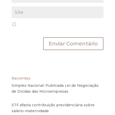
Salvar meus dados neste navegador para a
próxima vez que eu comentar.
Recentes
Simples Nacional: Publicada Lei de Negociação
de Dívidas das Microempresas
6 de agosto de
2020
STF afasta contribuição previdenciária sobre
salário-maternidade.
5 de agosto de 2020