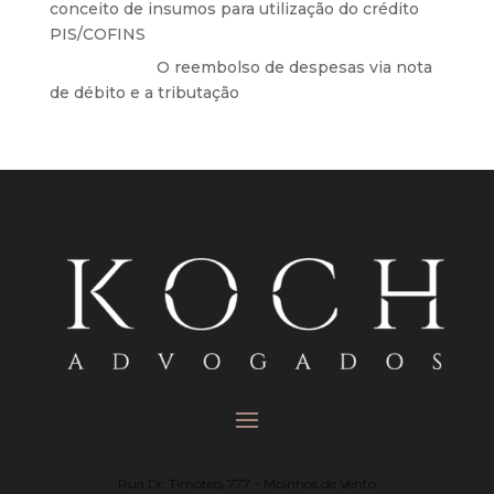
conceito de insumos para utilização do crédito
PIS/COFINS
Anônimo
em
O reembolso de despesas via nota
de débito e a tributação
Rua Dr. Timóteo, 777 – Moinhos de Vento