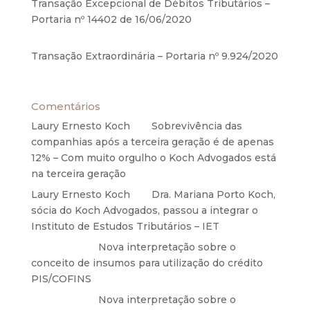
Transação Excepcional de Débitos Tributários –
Portaria nº 14402 de 16/06/2020
17 de junho de
2020
Transação Extraordinária – Portaria nº 9.924/2020
27 de maio de 2020
Comentários
Laury Ernesto Koch
em
Sobrevivência das
companhias após a terceira geração é de apenas
12% – Com muito orgulho o Koch Advogados está
na terceira geração
Laury Ernesto Koch
em
Dra. Mariana Porto Koch,
sócia do Koch Advogados, passou a integrar o
Instituto de Estudos Tributários – IET
Anônimo
em
Nova interpretação sobre o
conceito de insumos para utilização do crédito
PIS/COFINS
Anônimo
em
Nova interpretação sobre o