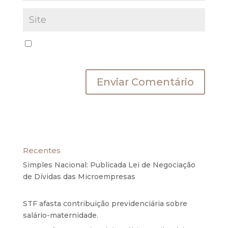
Salvar meus dados neste navegador para a
próxima vez que eu comentar.
Recentes
Simples Nacional: Publicada Lei de Negociação
de Dívidas das Microempresas
6 de agosto de
2020
STF afasta contribuição previdenciária sobre
salário-maternidade.
5 de agosto de 2020