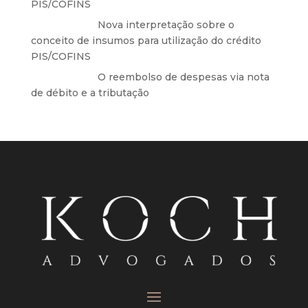
PIS/COFINS
Anônimo
em
Nova interpretação sobre o
conceito de insumos para utilização do crédito
PIS/COFINS
Anônimo
em
O reembolso de despesas via nota
de débito e a tributação