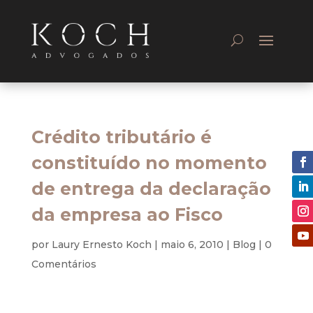
Crédito tributário é
constituído no momento
de entrega da declaração
da empresa ao Fisco
por
Laury Ernesto Koch
|
maio 6, 2010
|
Blog
|
0
Comentários