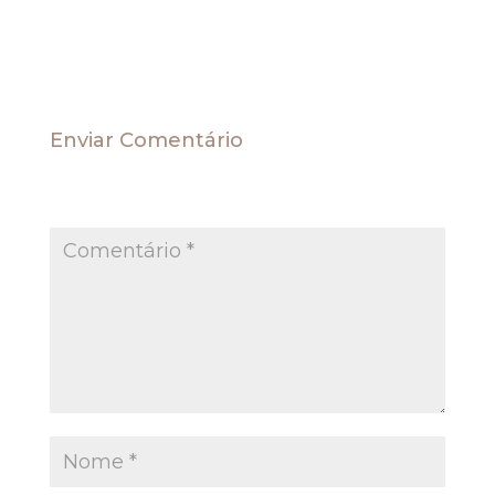
.
Enviar Comentário
O seu endereço de e-mail não será publicado.
Campos obrigatórios são marcados com
*