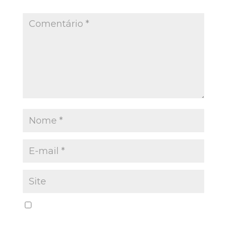
Campos obrigatórios são marcados com
*
Salvar meus dados neste navegador para a
próxima vez que eu comentar.