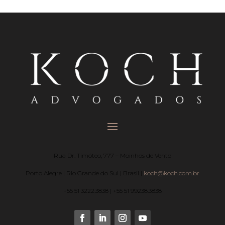
Rua Dr. Timóteo, 777 – Moinhos de Vento
Porto Alegre | Rio Grande do Sul | Brasil |
koch@koch.com.br
+55 51 3222.3838 | +55 51 99238.3838