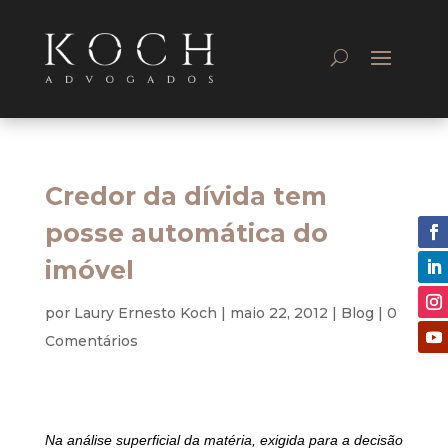
Credor da dívida tem
posse automática do
imóvel
por
Laury Ernesto Koch
|
maio 22, 2012
|
Blog
|
0
Comentários
Civil
Na análise superficial da matéria, exigida para a decisão