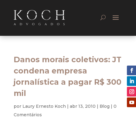
Danos morais coletivos: JT
condena empresa
jornalística a pagar R$ 300
mil
por
Laury Ernesto Koch
|
abr 13, 2010
|
Blog
|
0
Comentários