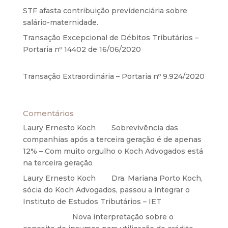
STF afasta contribuição previdenciária sobre
salário-maternidade.
5 de agosto de 2020
Transação Excepcional de Débitos Tributários –
Portaria nº 14402 de 16/06/2020
17 de junho de
2020
Transação Extraordinária – Portaria nº 9.924/2020
27 de maio de 2020
Comentários
Laury Ernesto Koch
em
Sobrevivência das
companhias após a terceira geração é de apenas
12% – Com muito orgulho o Koch Advogados está
na terceira geração
Laury Ernesto Koch
em
Dra. Mariana Porto Koch,
sócia do Koch Advogados, passou a integrar o
Instituto de Estudos Tributários – IET
Anônimo
em
Nova interpretação sobre o