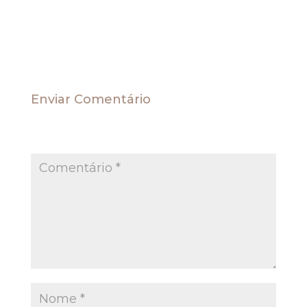
vida comunitária e a sociedade como um todo”.
Fonte TST (AIRR-90040-64.2006.5.04.0007)
Enviar Comentário
O seu endereço de e-mail não será publicado.
Campos obrigatórios são marcados com
*