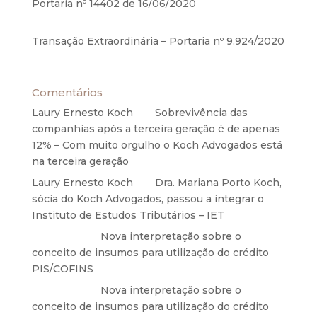
Portaria nº 14402 de 16/06/2020
17 de junho de
2020
Transação Extraordinária – Portaria nº 9.924/2020
27 de maio de 2020
Comentários
Laury Ernesto Koch
em
Sobrevivência das
companhias após a terceira geração é de apenas
12% – Com muito orgulho o Koch Advogados está
na terceira geração
Laury Ernesto Koch
em
Dra. Mariana Porto Koch,
sócia do Koch Advogados, passou a integrar o
Instituto de Estudos Tributários – IET
Anônimo
em
Nova interpretação sobre o
conceito de insumos para utilização do crédito
PIS/COFINS
Anônimo
em
Nova interpretação sobre o
conceito de insumos para utilização do crédito