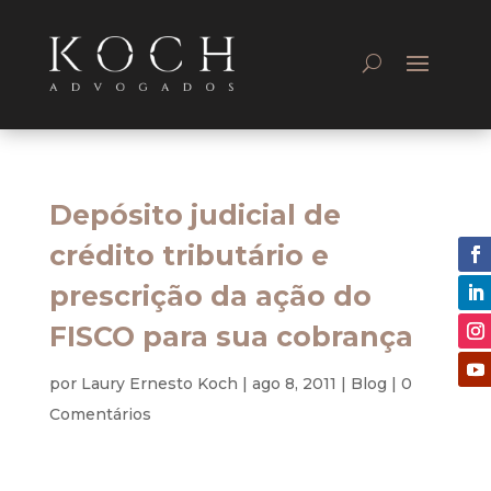
Depósito judicial de
crédito tributário e
prescrição da ação do
FISCO para sua cobrança
por
Laury Ernesto Koch
|
ago 8, 2011
|
Blog
|
0
Comentários