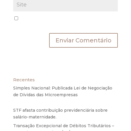
Salvar meus dados neste navegador para a
próxima vez que eu comentar.
Recentes
Simples Nacional: Publicada Lei de Negociação
de Dívidas das Microempresas
6 de agosto de
2020
STF afasta contribuição previdenciária sobre
salário-maternidade.
5 de agosto de 2020
Transação Excepcional de Débitos Tributários –