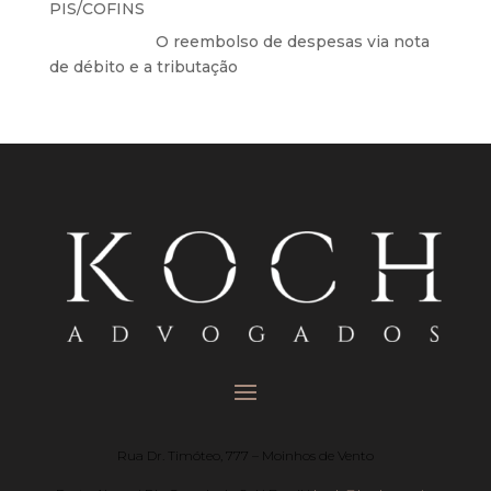
PIS/COFINS
Anônimo
em
O reembolso de despesas via nota
de débito e a tributação
Rua Dr. Timóteo, 777 – Moinhos de Vento