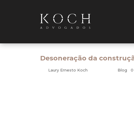
Desoneração da construçã
por
Laury Ernesto Koch
|
dez 11, 2012
|
Blog
|
0
Tributário
Um setor da economia que admitiu liquidamente 
o IBGE, tem um índice de desemprego equival
tributários para contratar mais trabalhadores?
Os dados indicam que, se algum problema esse s