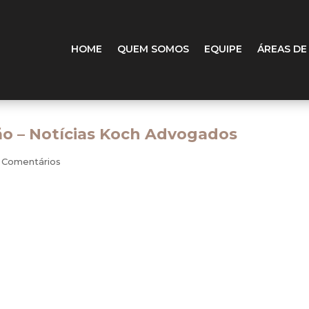
HOME
QUEM SOMOS
EQUIPE
ÁREAS DE
o – Notícias Koch Advogados
 Comentários
272,1 mil trabalhadores nos dez primeiros meses do ano e, de acord
ente a menos da metade do índice de todo o País precisa de estí
etor enfrenta com mão de obra, certamente não está ligado à sua