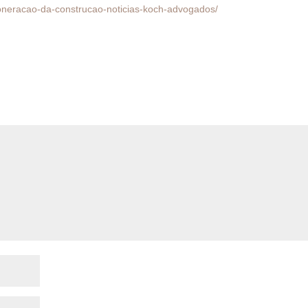
soneracao-da-construcao-noticias-koch-advogados/
do.
Campos obrigatórios são marcados com
*