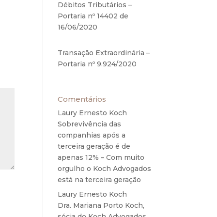
Débitos Tributários –
Portaria nº 14402 de
16/06/2020
17 de junho de
2020
Transação Extraordinária –
Portaria nº 9.924/2020
27
de maio de 2020
Comentários
Laury Ernesto Koch
em
Sobrevivência das
companhias após a
terceira geração é de
apenas 12% – Com muito
orgulho o Koch Advogados
está na terceira geração
Laury Ernesto Koch
em
Dra. Mariana Porto Koch,
sócia do Koch Advogados,