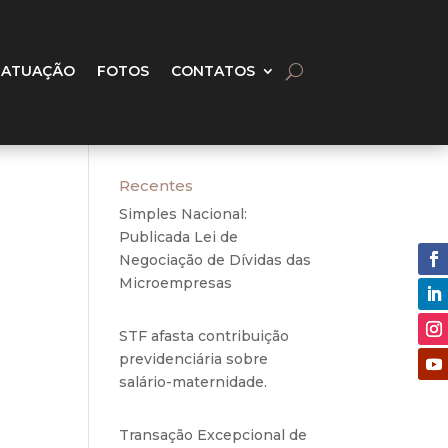
 ATUAÇÃO
FOTOS
CONTATOS
Recentes
Simples Nacional:
Publicada Lei de
Negociação de Dívidas das
Microempresas
6 de
agosto de 2020
STF afasta contribuição
o com
previdenciária sobre
mulos
salário-maternidade.
5 de
agosto de 2020
Transação Excepcional de