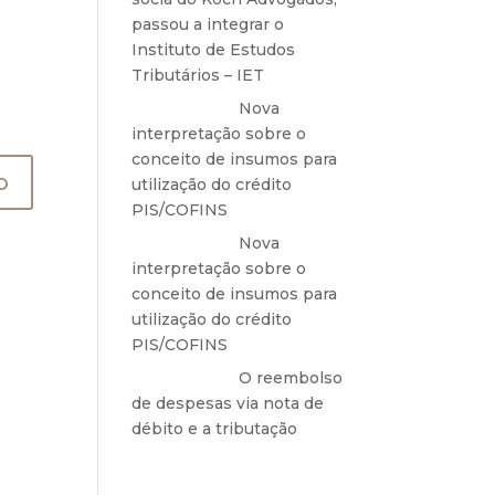
passou a integrar o
Instituto de Estudos
Tributários – IET
Anônimo
em
Nova
interpretação sobre o
conceito de insumos para
utilização do crédito
PIS/COFINS
Anônimo
em
Nova
interpretação sobre o
conceito de insumos para
utilização do crédito
PIS/COFINS
Anônimo
em
O reembolso
de despesas via nota de
débito e a tributação