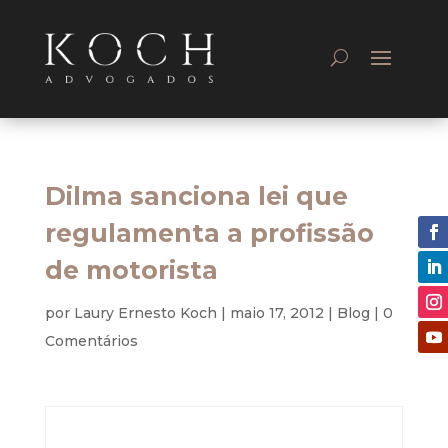
Dilma sanciona lei que
regulamenta a profissão
de motorista
por
Laury Ernesto Koch
|
maio 17, 2012
|
Blog
|
0
Comentários
Dilma sanciona lei que