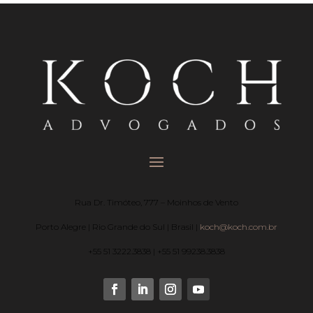
Rua Dr. Timóteo, 777 – Moinhos de Vento
Porto Alegre | Rio Grande do Sul | Brasil |
koch@koch.com.br
+55 51 3222.3838 | +55 51 99238.3838