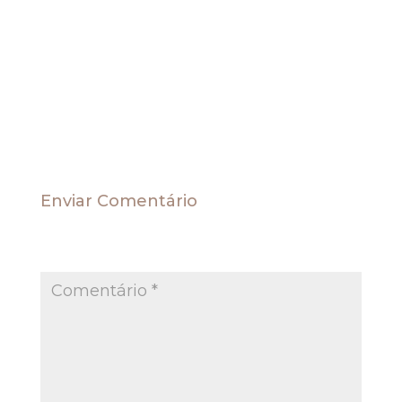
Torrens. Precedentes citados: ACO 477/TO (DJU
de 1º.8.2003); ACO 481/TO (DJU de 23.2.2001).
ACO 678/TO, rel. Min. Eros Grau, 22.10.2009.
(ACO-678)
Fonte: STF
Enviar Comentário
O seu endereço de e-mail não será publicado.
Campos obrigatórios são marcados com
*