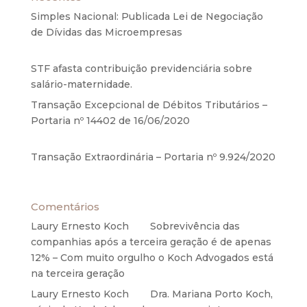
Simples Nacional: Publicada Lei de Negociação
de Dívidas das Microempresas
6 de agosto de
2020
STF afasta contribuição previdenciária sobre
salário-maternidade.
5 de agosto de 2020
Transação Excepcional de Débitos Tributários –
Portaria nº 14402 de 16/06/2020
17 de junho de
2020
Transação Extraordinária – Portaria nº 9.924/2020
27 de maio de 2020
Comentários
Laury Ernesto Koch
em
Sobrevivência das
companhias após a terceira geração é de apenas
12% – Com muito orgulho o Koch Advogados está
na terceira geração
Laury Ernesto Koch
em
Dra. Mariana Porto Koch,