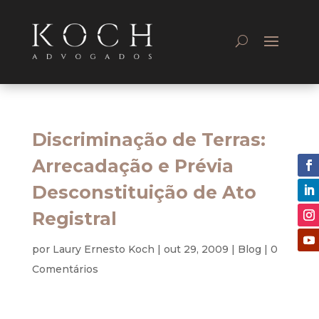
Discriminação de Terras:
Arrecadação e Prévia
Desconstituição de Ato
Registral
por
Laury Ernesto Koch
|
out 29, 2009
|
Blog
|
0
Comentários