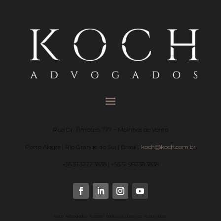
Rua Dr. Timóteo, 777 – Moinhos de Vento
Porto Alegre | Rio Grande do Sul | Brasil |
koch@koch.com.br
+55 51 3222.3838 | +55 51 99238.3838
Koch Advogados © 2020 | Todos os direitos reservados