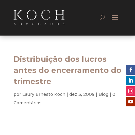
Distribuição dos lucros
antes do encerramento do
trimestre
por
Laury Ernesto Koch
|
dez 3, 2009
|
Blog
|
0
Comentários
A pessoa jurídica poderá distribuir lucros
antecipadamente aos seus sócios antes do