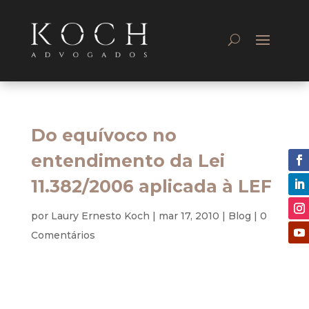
Do equívoco no
entendimento da Lei
11.382/2006 aplicada à LEF
por
Laury Ernesto Koch
|
mar 17, 2010
|
Blog
|
0
Comentários
Tributário – Processual – Execução Fiscal
O estudo ora apresentado é fruto do VII