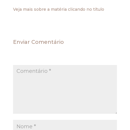
texto.
Veja mais sobre a matéria clicando no título
Enviar Comentário
O seu endereço de e-mail não será publicado.
Campos obrigatórios são marcados com
*