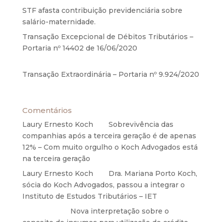
STF afasta contribuição previdenciária sobre
salário-maternidade.
5 de agosto de 2020
Transação Excepcional de Débitos Tributários –
Portaria nº 14402 de 16/06/2020
17 de junho de
2020
Transação Extraordinária – Portaria nº 9.924/2020
27 de maio de 2020
Comentários
Laury Ernesto Koch
em
Sobrevivência das
companhias após a terceira geração é de apenas
12% – Com muito orgulho o Koch Advogados está
na terceira geração
Laury Ernesto Koch
em
Dra. Mariana Porto Koch,
sócia do Koch Advogados, passou a integrar o
Instituto de Estudos Tributários – IET
Anônimo
em
Nova interpretação sobre o