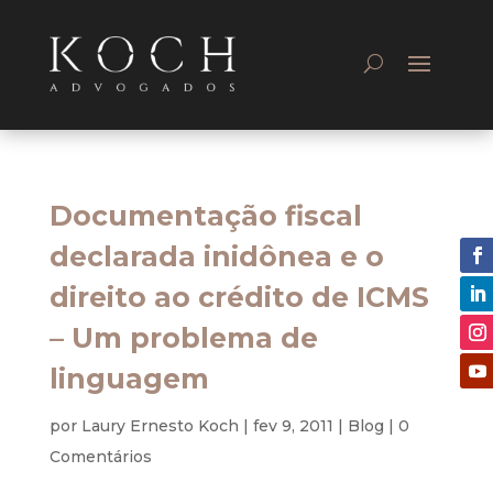
Documentação fiscal
declarada inidônea e o
direito ao crédito de ICMS
– Um problema de
linguagem
por
Laury Ernesto Koch
|
fev 9, 2011
|
Blog
|
0
Comentários