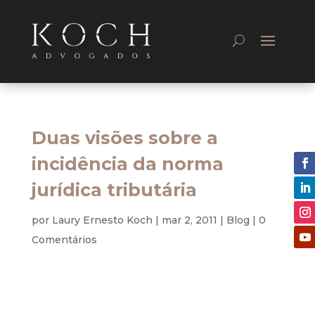
Duas visões sobre a
incidência da norma
jurídica tributária
por
Laury Ernesto Koch
|
mar 2, 2011
|
Blog
|
0
Comentários
Tributário