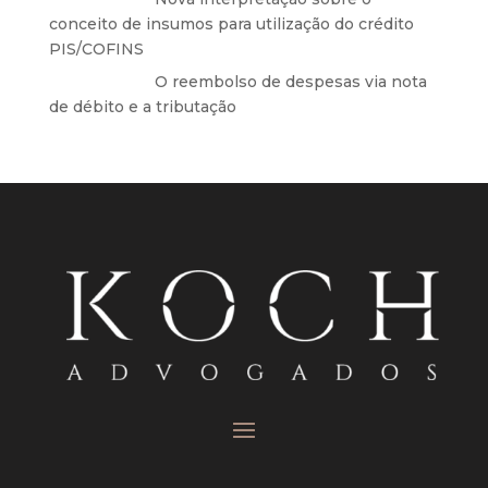
conceito de insumos para utilização do crédito
PIS/COFINS
Anônimo
em
O reembolso de despesas via nota
de débito e a tributação