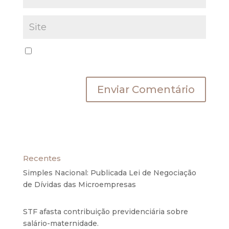
Salvar meus dados neste navegador para a
próxima vez que eu comentar.
Recentes
Simples Nacional: Publicada Lei de Negociação
de Dívidas das Microempresas
6 de agosto de
2020
STF afasta contribuição previdenciária sobre
salário-maternidade.
5 de agosto de 2020