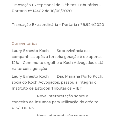
Transação Excepcional de Débitos Tributários –
Portaria nº 14402 de 16/06/2020
17 de junho de
2020
Transação Extraordinária – Portaria nº 9.924/2020
27 de maio de 2020
Comentários
Laury Ernesto Koch
em
Sobrevivência das
companhias após a terceira geração é de apenas
12% – Com muito orgulho o Koch Advogados está
na terceira geração
Laury Ernesto Koch
em
Dra. Mariana Porto Koch,
sócia do Koch Advogados, passou a integrar o
Instituto de Estudos Tributários – IET
Anônimo
em
Nova interpretação sobre o
conceito de insumos para utilização do crédito
PIS/COFINS
Anônimo
em
Nova interpretação sobre o