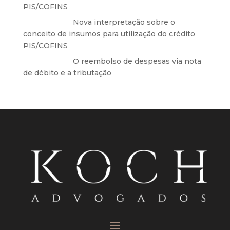
PIS/COFINS
Anônimo
em
Nova interpretação sobre o
conceito de insumos para utilização do crédito
PIS/COFINS
Anônimo
em
O reembolso de despesas via nota
de débito e a tributação