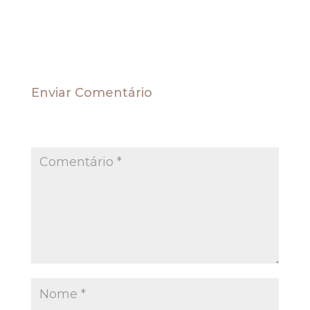
Fonte STJ Resp 1133410
Enviar Comentário
O seu endereço de e-mail não será publicado.
Campos obrigatórios são marcados com
*