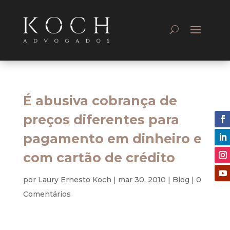
É abusiva cobrança de
preços diferentes para
pagamento em dinheiro e
com cartão de crédito
por
Laury Ernesto Koch
|
mar 30, 2010
|
Blog
|
0
Comentários