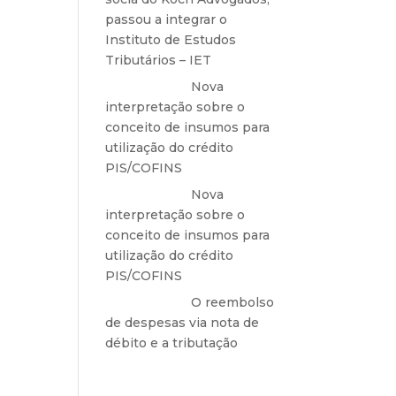
passou a integrar o
 ser
Instituto de Estudos
pelo
Tributários – IET
Anônimo
em
Nova
ue o
interpretação sobre o
nhuma
conceito de insumos para
utilização do crédito
undo
PIS/COFINS
o por
Anônimo
em
Nova
m já
interpretação sobre o
ados
conceito de insumos para
ssas
utilização do crédito
PIS/COFINS
mais
Anônimo
em
O reembolso
o de
de despesas via nota de
nas)
débito e a tributação
o de