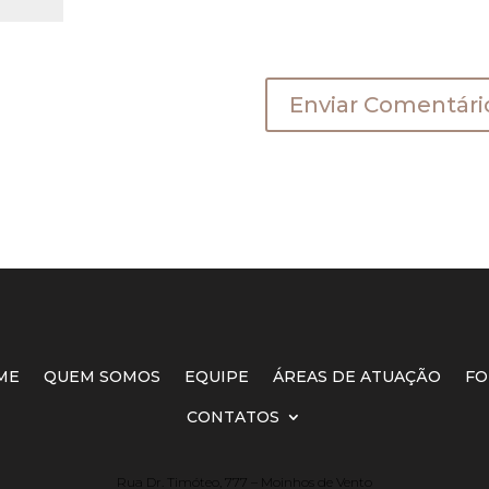
a a próxima vez que eu comentar.
ME
QUEM SOMOS
EQUIPE
ÁREAS DE ATUAÇÃO
FO
CONTATOS
Rua Dr. Timóteo, 777 – Moinhos de Vento