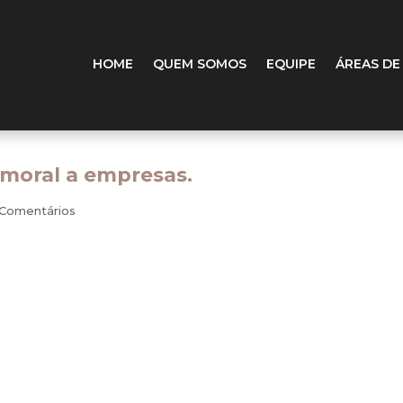
HOME
QUEM SOMOS
EQUIPE
ÁREAS DE
oral a empresas.
 Comentários
sta contra a Servtec Instalações, empresa de manutenção de
uscar indenização por ter sido humilhado por um supervisor, 
horário de intervalo.
a, um trabalhador afirmou ter sido demitido sem justa causa
embro da Comissão Interna de Prevenção de Acidentes (Cipa).
os foram os trabalhadores. A empresa conseguiu provar qu
magem arranhada perante clientes atendidos pelos ex-funcioná