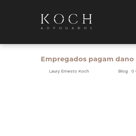
Empregados pagam dano m
por
Laury Ernesto Koch
|
mar 1, 2010
|
Blog
|
0
Um mecânico entrou com uma ação trabalhi
condicionado, para cobrar horas extras e b
teria chamado de preguiçoso por dormir no 
Em outra ação, também envolvendo a empres
seu período de estabilidade, quando era m
Nos dois casos, no entanto, os condenad
acusações eram falsas e que teria tido a i