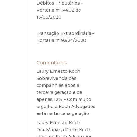
Débitos Tributários –
Portaria nº 14402 de
o na
16/06/2020
17 de junho de
riam
2020
Transação Extraordinária –
os à
Portaria nº 9.924/2020
27
do a
de maio de 2020
diz a
ações
Comentários
eu à
Laury Ernesto Koch
em
 deu
Sobrevivência das
companhias após a
mbro
terceira geração é de
apenas 12% – Com muito
ho de
orgulho o Koch Advogados
nação
está na terceira geração
Laury Ernesto Koch
em
me a
Dra. Mariana Porto Koch,
ta da
sócia do Koch Advogados,