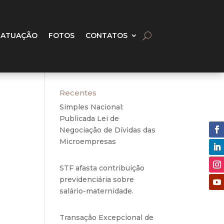
 ATUAÇÃO
FOTOS
CONTATOS
Recentes
Simples Nacional:
Publicada Lei de
Negociação de Dívidas das
Microempresas
6 de
agosto de 2020
 ar-
que o
STF afasta contribuição
previdenciária sobre
, no
salário-maternidade.
5 de
agosto de 2020
e as
Transação Excepcional de
rios.