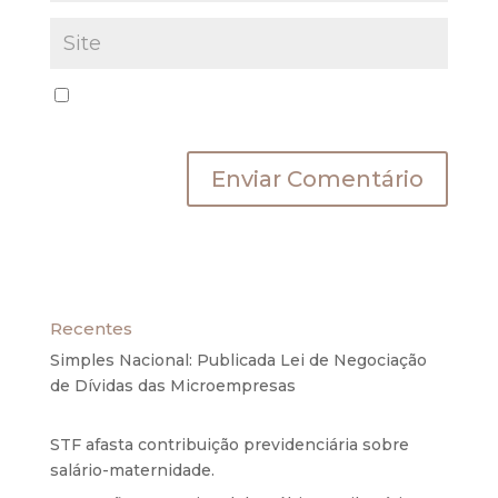
Salvar meus dados neste navegador para a
próxima vez que eu comentar.
Recentes
Simples Nacional: Publicada Lei de Negociação
de Dívidas das Microempresas
6 de agosto de
2020
STF afasta contribuição previdenciária sobre
salário-maternidade.
5 de agosto de 2020