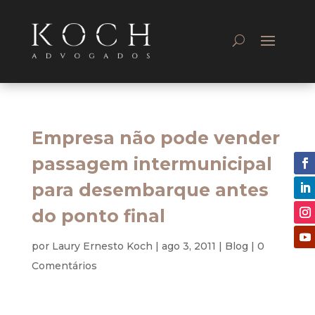
Empresa não pode vender
passagem intermunicipal
para desembarque antes
do ponto final
por
Laury Ernesto Koch
|
ago 3, 2011
|
Blog
|
0
Comentários