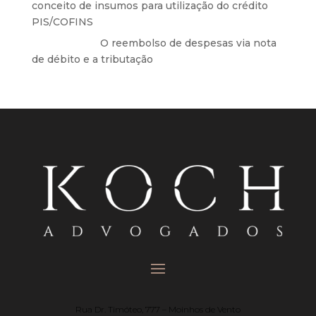
conceito de insumos para utilização do crédito
PIS/COFINS
Anônimo
em
O reembolso de despesas via nota
de débito e a tributação
Rua Dr. Timóteo, 777 – Moinhos de Vento