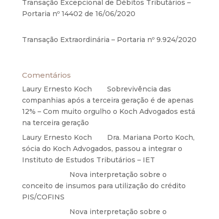
Transação Excepcional de Débitos Tributários –
Portaria nº 14402 de 16/06/2020
17 de junho de
2020
Transação Extraordinária – Portaria nº 9.924/2020
27 de maio de 2020
Comentários
Laury Ernesto Koch
em
Sobrevivência das
companhias após a terceira geração é de apenas
12% – Com muito orgulho o Koch Advogados está
na terceira geração
Laury Ernesto Koch
em
Dra. Mariana Porto Koch,
sócia do Koch Advogados, passou a integrar o
Instituto de Estudos Tributários – IET
Anônimo
em
Nova interpretação sobre o
conceito de insumos para utilização do crédito
PIS/COFINS
Anônimo
em
Nova interpretação sobre o