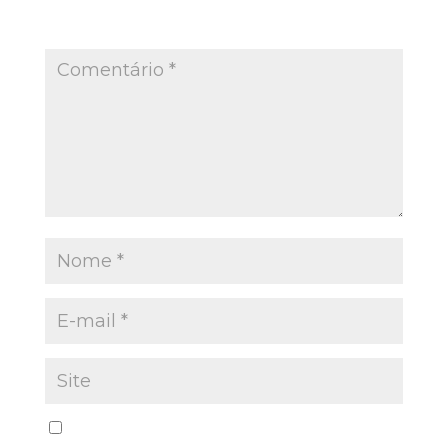
O seu endereço de e-mail não será publicado.
Campos obrigatórios são marcados com
*
Salvar meus dados neste navegador para a