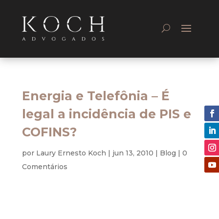
Energia e Telefônia – É
legal a incidência de PIS e
COFINS?
por
Laury Ernesto Koch
|
jun 13, 2010
|
Blog
|
0
Comentários
Civil – Tributário – Consumidor