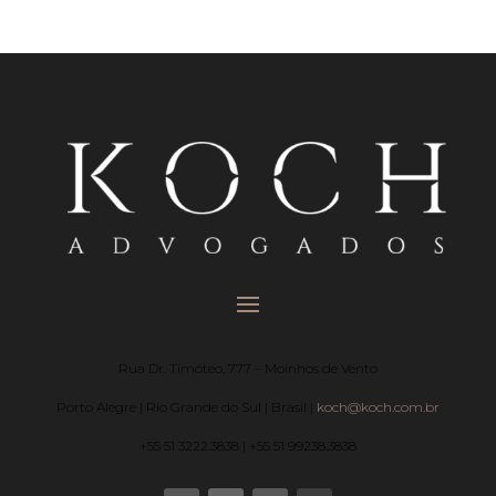
Rua Dr. Timóteo, 777 – Moinhos de Vento
Porto Alegre | Rio Grande do Sul | Brasil |
koch@koch.com.br
+55 51 3222.3838 | +55 51 99238.3838