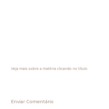
O Superior Tribunal de Justiça tem decidido,
reiteradas vezes, que é ilegal a cobrança de PIS e
COFINS nas faturas de energia elétrica e de
telefonia, pois as concessionárias de serviços
públicos de telecomunicações ou fornecimento
de energia não tem legitimidade para incluir
essas contribuições em suas faturas.
Tais decisões aconteceram em razão das
concessionárias estarem repassando ao
consumidor, seja ele empresa ou pessoa física, as
contribuições ao PIS e à COFINS, eis que pela
legislação tributária
Veja mais sobre a matéria clicando no título
.
Enviar Comentário