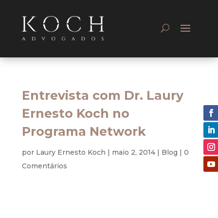
Entrevista com Dr. Laury
Ernesto Koch no
Programa Network
por
Laury Ernesto Koch
|
maio 2, 2014
|
Blog
|
0
Comentários