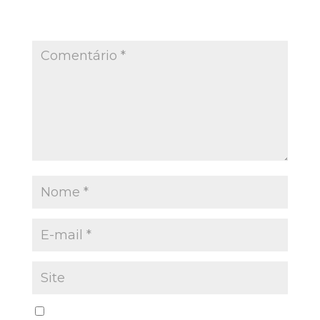
O seu endereço de e-mail não será publicado.
Campos obrigatórios são marcados com
*
Salvar meus dados neste navegador para a