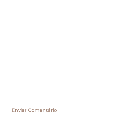
Tratando sobre mobilidade urbana e assuntos
relativos aos benefícios que a
Copa do Mundo de 2014 trouxe ao Brasil
Enviar Comentário