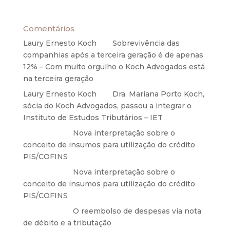
27 de maio de 2020
Comentários
Laury Ernesto Koch
em
Sobrevivência das
companhias após a terceira geração é de apenas
12% – Com muito orgulho o Koch Advogados está
na terceira geração
Laury Ernesto Koch
em
Dra. Mariana Porto Koch,
sócia do Koch Advogados, passou a integrar o
Instituto de Estudos Tributários – IET
Anônimo
em
Nova interpretação sobre o
conceito de insumos para utilização do crédito
PIS/COFINS
Anônimo
em
Nova interpretação sobre o
conceito de insumos para utilização do crédito
PIS/COFINS
Anônimo
em
O reembolso de despesas via nota
de débito e a tributação