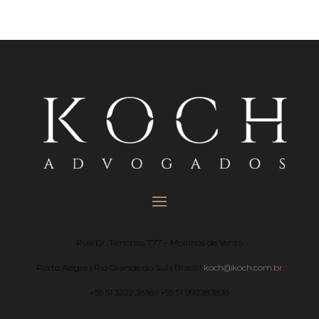
Rua Dr. Timóteo, 777 – Moinhos de Vento
Porto Alegre | Rio Grande do Sul | Brasil |
koch@koch.com.br
+55 51 3222.3838 | +55 51 99238.3838