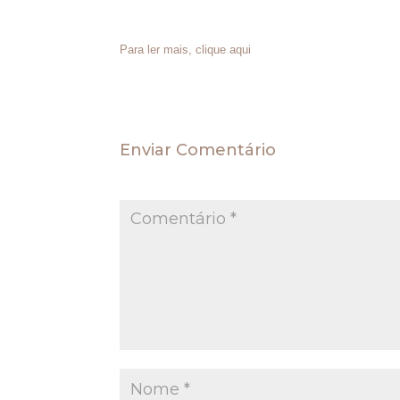
de uma pessoa que, por sua vez, comprara de outra,
pacífica, como se dono fosse”.
Para ler mais, clique aqui
Enviar Comentário
O seu endereço de e-mail não será publica