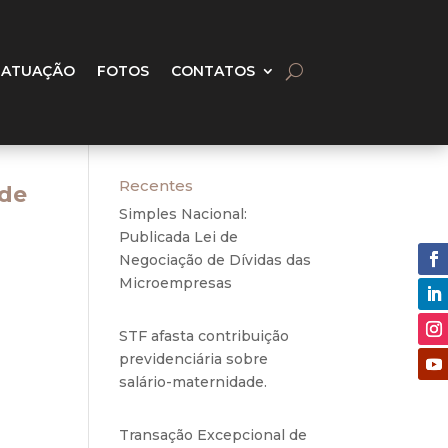
 ATUAÇÃO
FOTOS
CONTATOS
Recentes
ade
Simples Nacional:
Publicada Lei de
Negociação de Dívidas das
Microempresas
6 de
agosto de 2020
STF afasta contribuição
previdenciária sobre
ar que
salário-maternidade.
5 de
so do
agosto de 2020
Transação Excepcional de
imóvel