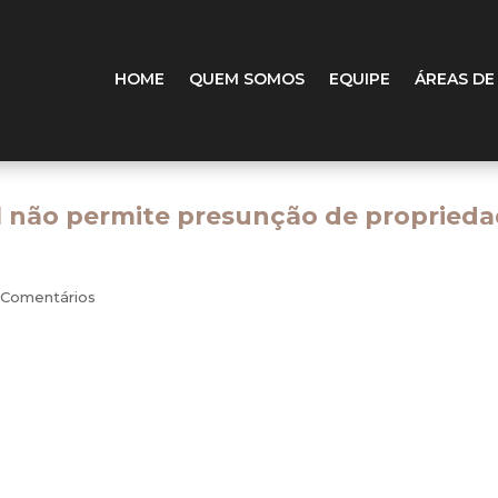
HOME
QUEM SOMOS
EQUIPE
ÁREAS DE
el não permite presunção de propried
 Comentários
ifica que ele se inclui no rol das terras devolutas, cabendo ao estado prov
 Turma do Superior Tribunal de Justiça (STJ), ao negar provimento a recur
sucapião.
nte a Vara Única da Comarca de Taipu (RN). O autor alegava ter adquirido o 