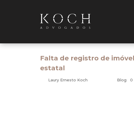
Falta de registro de imóv
estatal
por
Laury Ernesto Koch
|
nov 21, 2011
|
Blog
|
0
Civil
A ausência de registro do imóvel em cartório não sign
detém a propriedade do bem. A conclusão é da Quarta
Estado do Rio Grande do Norte em um processo de u
A ação de usucapião extraordinária foi ajuizada pera