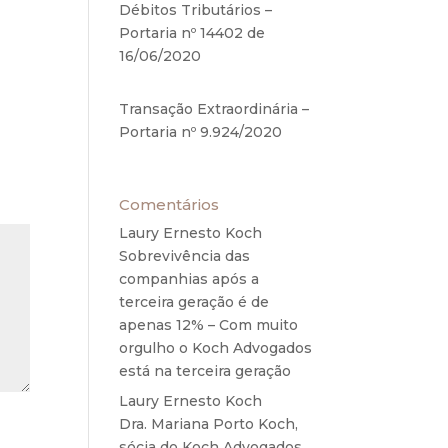
Débitos Tributários –
nsa e
Portaria nº 14402 de
16/06/2020
17 de junho de
2020
Transação Extraordinária –
Portaria nº 9.924/2020
27
de maio de 2020
Comentários
Laury Ernesto Koch
em
Sobrevivência das
companhias após a
terceira geração é de
apenas 12% – Com muito
orgulho o Koch Advogados
está na terceira geração
Laury Ernesto Koch
em
Dra. Mariana Porto Koch,
sócia do Koch Advogados,