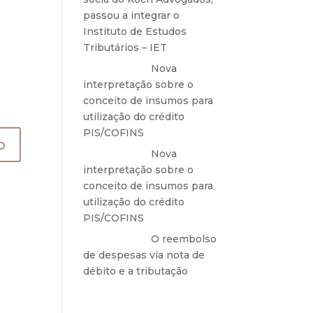
passou a integrar o
Instituto de Estudos
Tributários – IET
Anônimo
em
Nova
interpretação sobre o
conceito de insumos para
utilização do crédito
PIS/COFINS
Anônimo
em
Nova
interpretação sobre o
conceito de insumos para
utilização do crédito
PIS/COFINS
Anônimo
em
O reembolso
de despesas via nota de
débito e a tributação