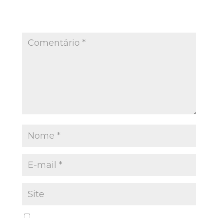
O seu endereço de e-mail não será publicado.
Campos obrigatórios são marcados com
*
Salvar meus dados neste navegador para a