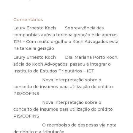
27 de maio de 2020
Comentários
Laury Ernesto Koch
em
Sobrevivência das
companhias após a terceira geração é de apenas
12% – Com muito orgulho o Koch Advogados está
na terceira geração
Laury Ernesto Koch
em
Dra. Mariana Porto Koch,
sócia do Koch Advogados, passou a integrar o
Instituto de Estudos Tributários – IET
Anônimo
em
Nova interpretação sobre o
conceito de insumos para utilização do crédito
PIS/COFINS
Anônimo
em
Nova interpretação sobre o
conceito de insumos para utilização do crédito
PIS/COFINS
Anônimo
em
O reembolso de despesas via nota
de débito e a tributação