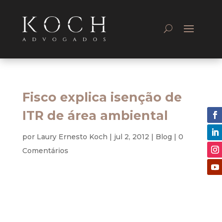
Fisco explica isenção de
ITR de área ambiental
por
Laury Ernesto Koch
|
jul 2, 2012
|
Blog
|
0
Comentários
Tributário
A Receita Federal entendeu que apenas a