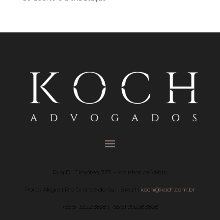
Rua Dr. Timóteo, 777 – Moinhos de Vento
Porto Alegre | Rio Grande do Sul | Brasil |
koch@koch.com.br
+55 51 3222.3838 | +55 51 99238.3838