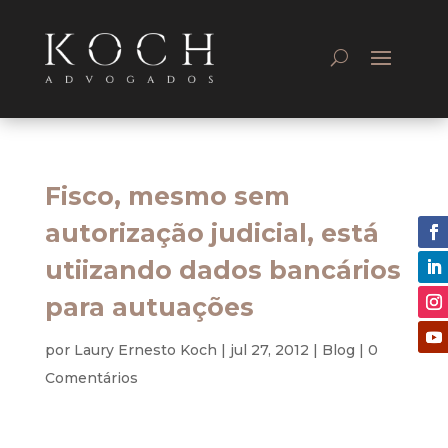
Fisco, mesmo sem
autorização judicial, está
utiizando dados bancários
para autuações
por
Laury Ernesto Koch
|
jul 27, 2012
|
Blog
|
0
Comentários