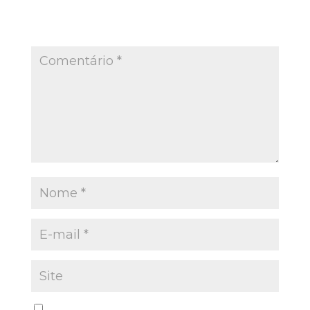
O seu endereço de e-mail não será publicado.
Campos obrigatórios são marcados com
*
Salvar meus dados neste navegador para a