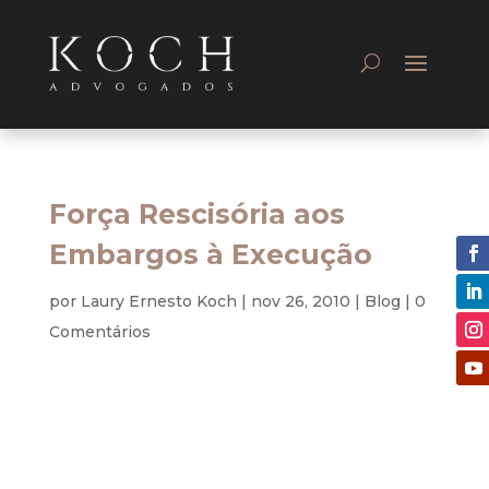
Força Rescisória aos
Embargos à Execução
por
Laury Ernesto Koch
|
nov 26, 2010
|
Blog
|
0
Comentários
Tributário – Processo Civil
Agora, para hipóteses especialmente
selecionadas pelo legislador, conferiu-se força