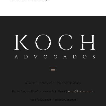
Rua Dr. Timóteo, 777 – Moinhos de Vento
Porto Alegre | Rio Grande do Sul | Brasil |
koch@koch.com.br
+55 51 3222.3838 | +55 51 99238.3838