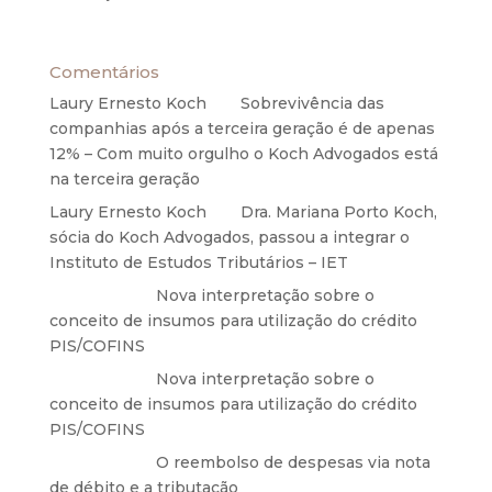
27 de maio de 2020
Comentários
Laury Ernesto Koch
em
Sobrevivência das
companhias após a terceira geração é de apenas
12% – Com muito orgulho o Koch Advogados está
na terceira geração
Laury Ernesto Koch
em
Dra. Mariana Porto Koch,
sócia do Koch Advogados, passou a integrar o
Instituto de Estudos Tributários – IET
Anônimo
em
Nova interpretação sobre o
conceito de insumos para utilização do crédito
PIS/COFINS
Anônimo
em
Nova interpretação sobre o
conceito de insumos para utilização do crédito
PIS/COFINS
Anônimo
em
O reembolso de despesas via nota
de débito e a tributação