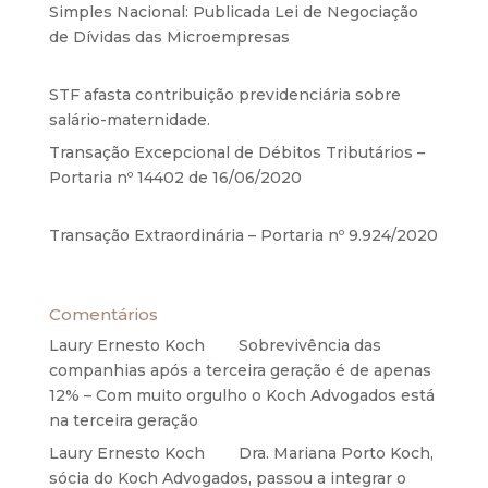
Simples Nacional: Publicada Lei de Negociação
de Dívidas das Microempresas
6 de agosto de
2020
STF afasta contribuição previdenciária sobre
salário-maternidade.
5 de agosto de 2020
Transação Excepcional de Débitos Tributários –
Portaria nº 14402 de 16/06/2020
17 de junho de
2020
Transação Extraordinária – Portaria nº 9.924/2020
27 de maio de 2020
Comentários
Laury Ernesto Koch
em
Sobrevivência das
companhias após a terceira geração é de apenas
12% – Com muito orgulho o Koch Advogados está
na terceira geração
Laury Ernesto Koch
em
Dra. Mariana Porto Koch,
sócia do Koch Advogados, passou a integrar o