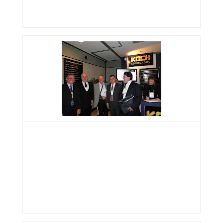
Martinho Ferreira de Moura (Anttur/Bel-Tur) e
Dra. Lizianne Porto Koch (Koch Advogados)
José Maciel Neis (Alexantur) e Dr. Laury
Ernesto Koch (Koch Advogados),
Sérgio Pereira da
(Atm/Sogil/Visate/Navegantes),
Jaime José Silva
(Aturs/Sindetur/RS/Turisilva/Total/Fátima)