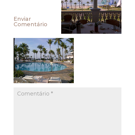
Enviar
Comentário
O seu endereço de
e-mail não será
publicado.
Campos
obrigatórios são
marcados com
*