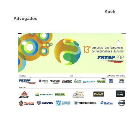
relação às empresas com ligação ao setor (fabricantes,
montadoras, encarroçadoras, autopeças), a
Koch
Advogados
participou do evento onde apresentou suas
teses vitoriosas de direito tributário aplicáveis ao setor.
Setembro de 2012
Local:
Casa Grande Hotel Resort e SPA – Guarujá –
SP