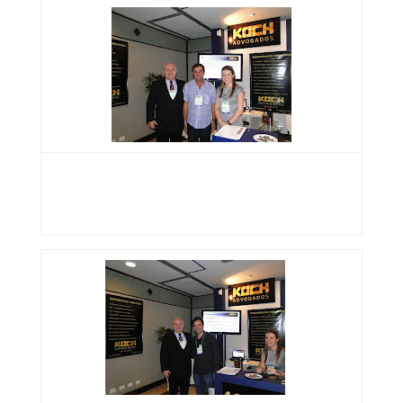
Claudinei Bobliato (Fresp/Suzantur) ao centro
Drs. Laury Ernesto Koch e Lizianne Porto
Koch