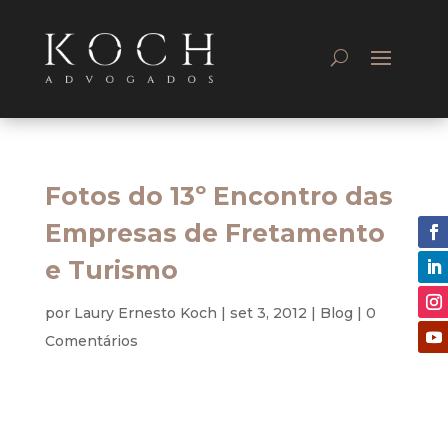
Fotos do 13º Encontro das
Empresas de Fretamento
e Turismo
por
Laury Ernesto Koch
|
set 3, 2012
|
Blog
|
0
Comentários
Por estar atuando fortemente no ramo de transporte,
seja de passageiros, seja de cargas, bem como com