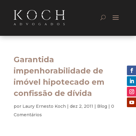
Garantida
impenhorabilidade de
imóvel hipotecado em
confissão de dívida
por
Laury Ernesto Koch
|
dez 2, 2011
|
Blog
|
0
Comentários