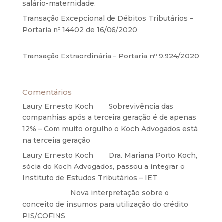
salário-maternidade.
5 de agosto de 2020
Transação Excepcional de Débitos Tributários –
Portaria nº 14402 de 16/06/2020
17 de junho de
2020
Transação Extraordinária – Portaria nº 9.924/2020
27 de maio de 2020
Comentários
Laury Ernesto Koch
em
Sobrevivência das
companhias após a terceira geração é de apenas
12% – Com muito orgulho o Koch Advogados está
na terceira geração
Laury Ernesto Koch
em
Dra. Mariana Porto Koch,
sócia do Koch Advogados, passou a integrar o
Instituto de Estudos Tributários – IET
Anônimo
em
Nova interpretação sobre o
conceito de insumos para utilização do crédito
PIS/COFINS