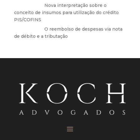
Anônimo
em
Nova interpretação sobre o
conceito de insumos para utilização do crédito
PIS/COFINS
Anônimo
em
O reembolso de despesas via nota
de débito e a tributação