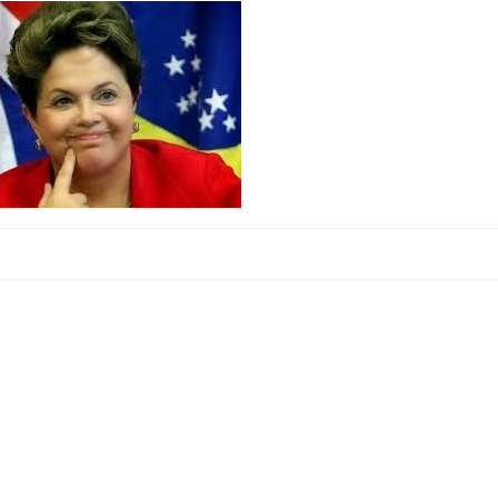
ajuda” da presidente aos empresário
as despesas da máquina federal até o fim de abril, incluindo investime
, no Diário Oficial da União mais medidas para dar continuidade ao aju
 da desoneração da folha de pagamento de setores produtivos, altera a
a de medidas tributárias referentes à realização dos Jogos Olímpicos e
buição previdenciária paga pelas empresas. A partir de junho,
para a contribuição da previdência de seus funcionários