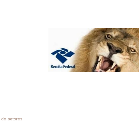
ecolhiam 1%, passarão a pagar 2,5%. O aumento do imposto, na
agamentos, iniciada em 2011.
ria sobre a folha de pagamentos
011 para reduzir os
 economia. Naquele
ha de pagamento de
20% sobre o salário
 das empresas, que
anhia. Agora, este
to.
ota permanecerá em 2% até o encerramento dos projetos. É o 
co do INSS (CEI) no período entre 1º de abril de 2013 e 31 de 
o da desoneração da folha.
a de setores
(no documento, ainda constam as alíquotas de 1% e 2%
 governo abriu mão de R$ 21,5 bilhões em arrecadação por caus
ma alta de 75% em relação ao ano anterior.