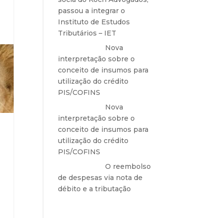
passou a integrar o
Instituto de Estudos
Tributários – IET
Anônimo
em
Nova
interpretação sobre o
conceito de insumos para
utilização do crédito
PIS/COFINS
Anônimo
em
Nova
interpretação sobre o
conceito de insumos para
caso
utilização do crédito
maio
PIS/COFINS
Anônimo
em
O reembolso
de despesas via nota de
). No
débito e a tributação
a de