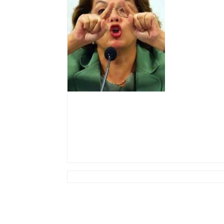
Bebidas.
Entre as mudanç
poderá exigir d
instalação de e
tipo de produto
utilização do e
As disposições
folha, a partir
relacionadas aos Jogos Olímpicos. Essas regra
importações de bens, mercadorias ou serviços p
Fonte: O Estado de São Paulo, por Luci Ribeiro,