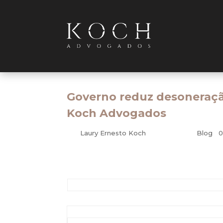
Governo reduz desoneraçã
Koch Advogados
por
Laury Ernesto Koch
|
fev 27, 2015
|
Blog
|
0