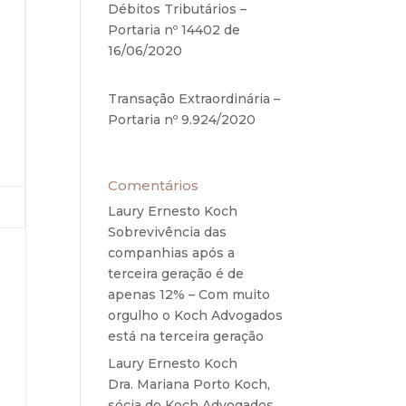
Débitos Tributários –
Portaria nº 14402 de
16/06/2020
17 de junho de
2020
Transação Extraordinária –
Portaria nº 9.924/2020
27
de maio de 2020
Comentários
Laury Ernesto Koch
em
Sobrevivência das
ntos
companhias após a
ste
terceira geração é de
apenas 12% – Com muito
orgulho o Koch Advogados
está na terceira geração
Laury Ernesto Koch
em
 as
Dra. Mariana Porto Koch,
sócia do Koch Advogados,