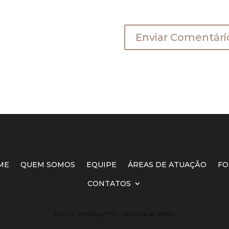
a a próxima vez que eu comentar.
ME
QUEM SOMOS
EQUIPE
ÁREAS DE ATUAÇÃO
FO
CONTATOS
Rua Dr. Timóteo, 777 – Moinhos de Vento