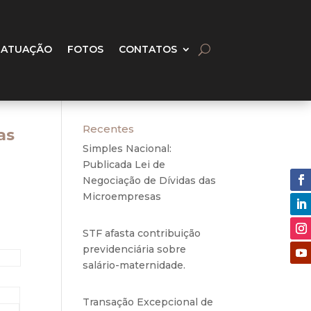
 ATUAÇÃO
FOTOS
CONTATOS
Recentes
as
Simples Nacional:
Publicada Lei de
Negociação de Dívidas das
Microempresas
6 de
agosto de 2020
STF afasta contribuição
previdenciária sobre
salário-maternidade.
5 de
agosto de 2020
Transação Excepcional de