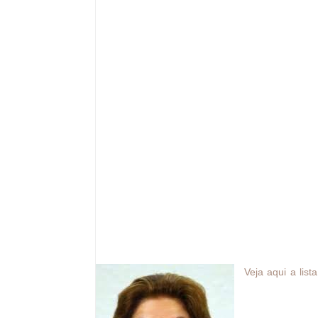
passarão a pagar 4,5% da receita. As que r
prática, reduz a desoneração da folha de p
A desoneração da contribuição previdenciá
das empresas começou a ser adotada em 2
gastos com a mão de obra e estimular a
ano, o governo passou a desonerar a fol
alguns setores substituindo o imposto de 
por uma alíquota cobrada do faturamento
variava de 1% a 2% dependendo da comp
imposto sobre o faturamento sofreu aumen
Em algumas situações, no entanto, a alíqu
das obras matriculadas no Cadastro Específi
de 2013.
Hoje, 56 segmentos contam com o benefíci
Veja aqui a list
ano passado, o
desonerações, u