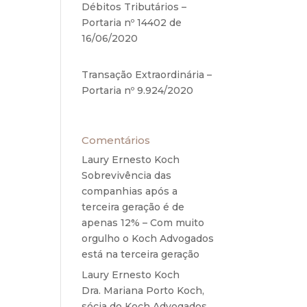
Débitos Tributários –
Portaria nº 14402 de
16/06/2020
17 de junho de
2020
Transação Extraordinária –
a da
Portaria nº 9.924/2020
27
de maio de 2020
ição
 – as
ação
Comentários
tras
Laury Ernesto Koch
em
Sobrevivência das
ra a
companhias após a
ral.
terceira geração é de
apenas 12% – Com muito
icado
orgulho o Koch Advogados
está na terceira geração
para
Laury Ernesto Koch
em
o da
Dra. Mariana Porto Koch,
sócia do Koch Advogados,