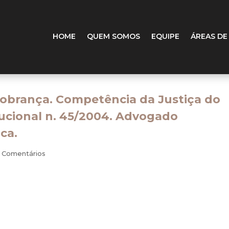
HOME
QUEM SOMOS
EQUIPE
ÁREAS DE
Cobrança. Competência da Justiça do
ucional n. 45/2004. Advogado
ca.
 Comentários
honorários. Em face do que dispõe a Emenda Constituciona
atéria é da Justiça do Trabalho, sendo plenamente possív
 ação, cujo objeto é a cobrança de honorários de advo