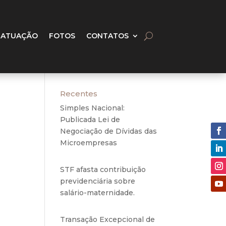
 ATUAÇÃO
FOTOS
CONTATOS
Recentes
Simples Nacional:
Publicada Lei de
Negociação de Dívidas das
Microempresas
6 de
agosto de 2020
STF afasta contribuição
previdenciária sobre
salário-maternidade.
5 de
l nº
agosto de 2020
el o
Transação Excepcional de
gado