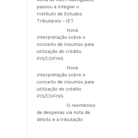
passou a integrar o
Instituto de Estudos
Tributários – IET
Anônimo
em
Nova
be os
interpretação sobre o
conceito de insumos para
 dos
utilização do crédito
foram
PIS/COFINS
e do
rias
Anônimo
em
Nova
pela
interpretação sobre o
conceito de insumos para
s na
utilização do crédito
 dos
PIS/COFINS
o em
Anônimo
em
O reembolso
 por
de despesas via nota de
débito e a tributação
o que
78).
 R..