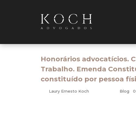
Honorários advocatícios. 
Trabalho. Emenda Constit
constituído por pessoa físi
por
Laury Ernesto Koch
|
abr 10, 2010
|
Blog
|
0
Trabalhista – Honorários
EMENTA: Agravo de Petição. Cobrança de 
45/04, a competência para conhecer da m
conhecimento e julgamento da presente