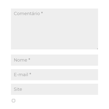
Campos obrigatórios são marcados com
*
Salvar meus dados neste navegador para a
próxima vez que eu comentar.