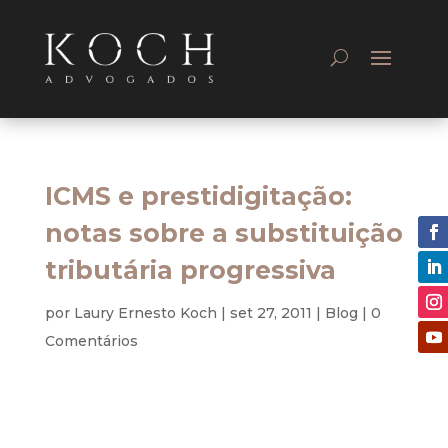
ICMS e prestidigitação:
notas sobre a substituição
tributária progressiva
por
Laury Ernesto Koch
|
set 27, 2011
|
Blog
|
0
Comentários
Tributário
“Por causa dos ilusionistas é que hoje em dia muita