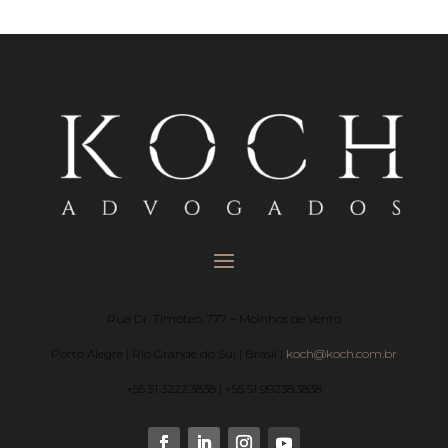
Rua Dr. Timóteo, 777 – Moinhos de Vento
Porto Alegre | Rio Grande do Sul | Brasil |
koch@koch.com.br
+55 51 3222.3838 | +55 51 99238.3838