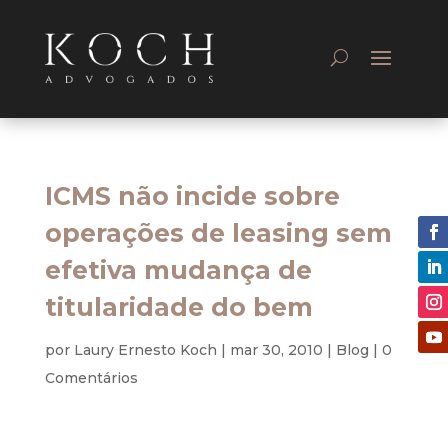
ICMS não incide sobre
operações de leasing sem
efetiva mudança de
titularidade do bem
por
Laury Ernesto Koch
|
mar 30, 2010
|
Blog
|
0
Comentários