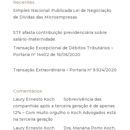
Recentes
Simples Nacional: Publicada Lei de Negociação
de Dívidas das Microempresas
6 de agosto de
2020
STF afasta contribuição previdenciária sobre
salário-maternidade.
5 de agosto de 2020
Transação Excepcional de Débitos Tributários –
Portaria nº 14402 de 16/06/2020
17 de junho de
2020
Transação Extraordinária – Portaria nº 9.924/2020
27 de maio de 2020
Comentários
Laury Ernesto Koch
em
Sobrevivência das
companhias após a terceira geração é de apenas
12% – Com muito orgulho o Koch Advogados está
na terceira geração
Laury Ernesto Koch
em
Dra. Mariana Porto Koch,