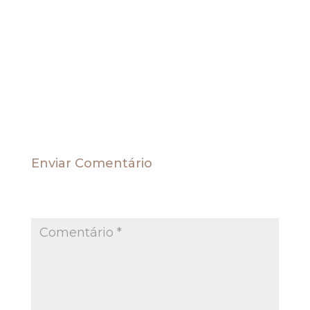
controvérsia, sujeito ao procedimento do artigo
543-C do CPC, o ministro determinou, após a
publicação do acórdão, a comunicação à
Presidência do STJ, aos ministros da Primeira
Seção e aos tribunais de Justiça dos estados.
Fonte STJ Resp 1131718
Enviar Comentário
O seu endereço de e-mail não será publicado.
Campos obrigatórios são marcados com
*