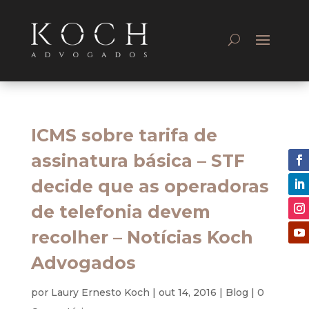
ICMS sobre tarifa de
assinatura básica – STF
decide que as operadoras
de telefonia devem
recolher – Notícias Koch
Advogados
por
Laury Ernesto Koch
|
out 14, 2016
|
Blog
|
0