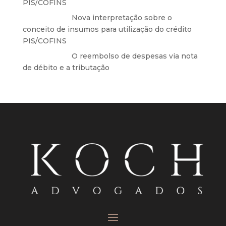
PIS/COFINS
Anônimo
em
Nova interpretação sobre o
conceito de insumos para utilização do crédito
PIS/COFINS
Anônimo
em
O reembolso de despesas via nota
de débito e a tributação