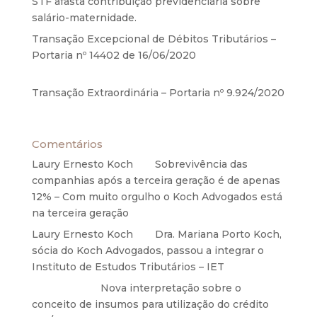
STF afasta contribuição previdenciária sobre
salário-maternidade.
5 de agosto de 2020
Transação Excepcional de Débitos Tributários –
Portaria nº 14402 de 16/06/2020
17 de junho de
2020
Transação Extraordinária – Portaria nº 9.924/2020
27 de maio de 2020
Comentários
Laury Ernesto Koch
em
Sobrevivência das
companhias após a terceira geração é de apenas
12% – Com muito orgulho o Koch Advogados está
na terceira geração
Laury Ernesto Koch
em
Dra. Mariana Porto Koch,
sócia do Koch Advogados, passou a integrar o
Instituto de Estudos Tributários – IET
Anônimo
em
Nova interpretação sobre o
conceito de insumos para utilização do crédito