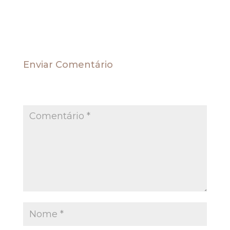
MAIS UM ÔNUS AOS CONTRIBUINTES
Enviar Comentário
O seu endereço de e-mail não será publicado.
Campos obrigatórios são marcados com
*