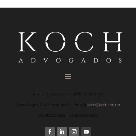
Rua Dr. Timóteo, 777 – Moinhos de Vento
Porto Alegre | Rio Grande do Sul | Brasil |
koch@koch.com.br
+55 51 3222.3838 | +55 51 99238.3838