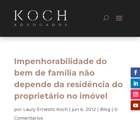
Impenhorabilidade do
bem de família não
depende da residência do
proprietário no imóvel
por
Laury Ernesto Koch
|
jun 6, 2012
|
Blog
|
0
Comentários