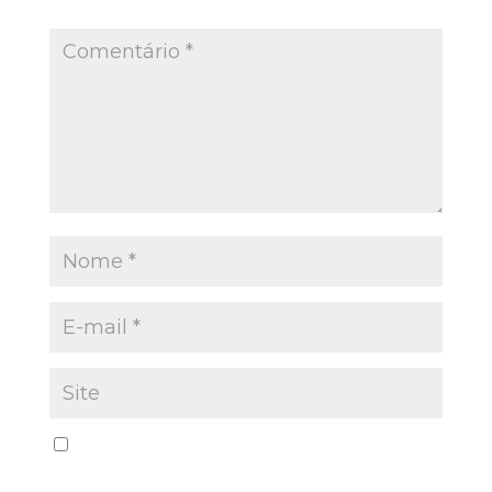
Campos obrigatórios são marcados com
*
Salvar meus dados neste navegador para a
próxima vez que eu comentar.