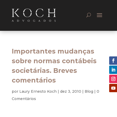
Importantes mudanças
sobre normas contábeis
societárias. Breves
comentários
por
Laury Ernesto Koch
|
dez 3, 2010
|
Blog
|
0
Comentários