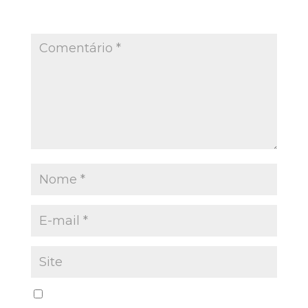
O seu endereço de e-mail não será publicado.
Campos obrigatórios são marcados com
*
Salvar meus dados neste navegador para a