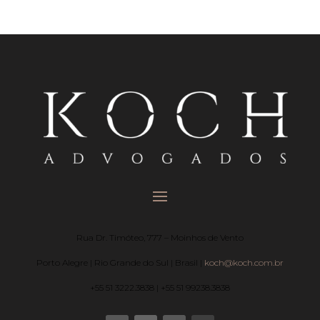
Rua Dr. Timóteo, 777 – Moinhos de Vento
Porto Alegre | Rio Grande do Sul | Brasil |
koch@koch.com.br
+55 51 3222.3838 | +55 51 99238.3838