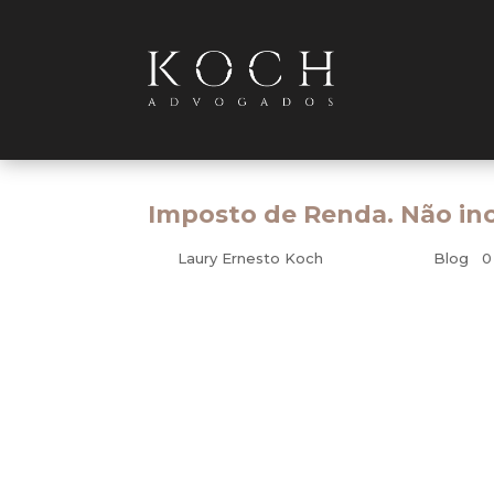
Imposto de Renda. Não in
por
Laury Ernesto Koch
|
mar 10, 2011
|
Blog
|
0
Tributário
Após longo tempo de dúvidas e incertezas d
“Não incide imposto sobre a renda das pess
desapropriação”.
De fato, o imposto sobre a renda, como o 
qualquer natureza assim entendidos os acr
produtora (art. 43, I e II do CTN).