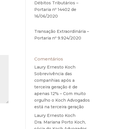
Débitos Tributários –
Portaria nº 14402 de
16/06/2020
17 de junho de
2020
Transação Extraordinária –
Portaria nº 9.924/2020
27
de maio de 2020
Comentários
Laury Ernesto Koch
em
Sobrevivência das
companhias após a
terceira geração é de
apenas 12% – Com muito
orgulho o Koch Advogados
está na terceira geração
Laury Ernesto Koch
em
Dra. Mariana Porto Koch,
sócia do Koch Advogados,