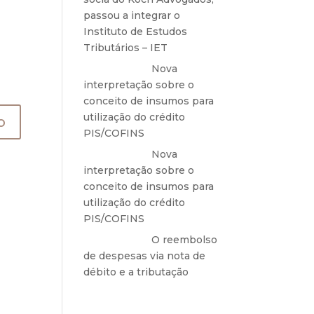
passou a integrar o
Instituto de Estudos
Tributários – IET
Anônimo
em
Nova
interpretação sobre o
conceito de insumos para
utilização do crédito
PIS/COFINS
Anônimo
em
Nova
interpretação sobre o
conceito de insumos para
utilização do crédito
PIS/COFINS
Anônimo
em
O reembolso
de despesas via nota de
débito e a tributação