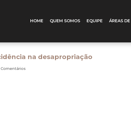
HOME
QUEM SOMOS
EQUIPE
ÁREAS DE
cidência na desapropriação
 Comentários
o fisco federal o CARF editou a Súmula nº 42 com o seguinte t
oas físicas sobre os valores recebidos a título de indenizaçã
próprio nome está a indicar incide sobre a renda ou provento
éscimos patrimoniais que decorrem de algo preexistente: a f