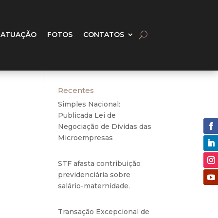
 ATUAÇÃO
FOTOS
CONTATOS
Recentes
Simples Nacional:
Publicada Lei de
Negociação de Dívidas das
Microempresas
6 de
agosto de 2020
eor:
STF afasta contribuição
o por
previdenciária sobre
salário-maternidade.
5 de
s de
agosto de 2020
onte
Transação Excepcional de