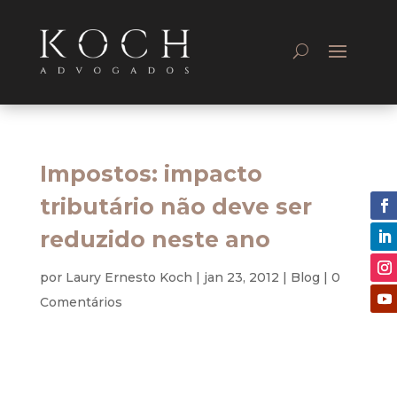
Impostos: impacto
tributário não deve ser
reduzido neste ano
por
Laury Ernesto Koch
|
jan 23, 2012
|
Blog
|
0
Comentários
Tributário
O impacto tributário não deverá ser reduzido