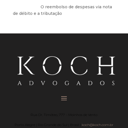
Anônimo
em
O reembolso de despesas via nota
de débito e a tributação
Rua Dr. Timóteo, 777 – Moinhos de Vento
Porto Alegre | Rio Grande do Sul | Brasil |
koch@koch.com.br