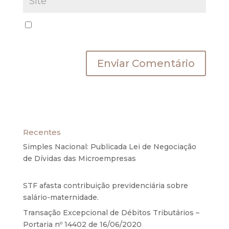
Salvar meus dados neste navegador para a
próxima vez que eu comentar.
Recentes
Simples Nacional: Publicada Lei de Negociação
de Dívidas das Microempresas
6 de agosto de
2020
STF afasta contribuição previdenciária sobre
salário-maternidade.
5 de agosto de 2020
Transação Excepcional de Débitos Tributários –
Portaria nº 14402 de 16/06/2020
17 de junho de