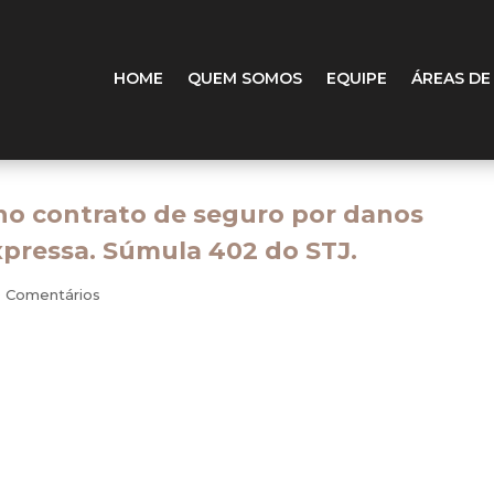
HOME
QUEM SOMOS
EQUIPE
ÁREAS DE
no contrato de seguro por danos
xpressa. Súmula 402 do STJ.
0 Comentários
compreende danos morais, salvo cláusula expressa de exclu
a Segunda Seção do Superior Tribunal de Justiça (STJ). O pro
ndo Gonçalves.
equência de vários julgamentos realizados no STJ. Ao julg
, prevista a indenização por dano pessoal a terceiros em se