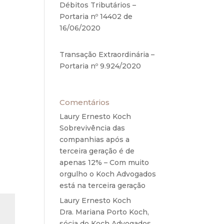
a de
Débitos Tributários –
Portaria nº 14402 de
l de
16/06/2020
17 de junho de
usão
2020
Transação Extraordinária –
anos
Portaria nº 9.924/2020
27
xigir
de maio de 2020
Comentários
Laury Ernesto Koch
em
Sobrevivência das
companhias após a
terceira geração é de
apenas 12% – Com muito
orgulho o Koch Advogados
está na terceira geração
Laury Ernesto Koch
em
Dra. Mariana Porto Koch,
sócia do Koch Advogados,