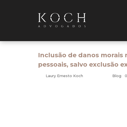
Inclusão de danos morais 
pessoais, salvo exclusão e
por
Laury Ernesto Koch
|
nov 3, 2009
|
Blog
|
O contrato de seguro por danos pessoais 
Esse é o teor da Súmula 402, aprovada pel
da súmula foi relatado pelo ministro Ferna
A consolidação desse entendimento é cons
Resp 755718, a Quarta Turma entendeu que