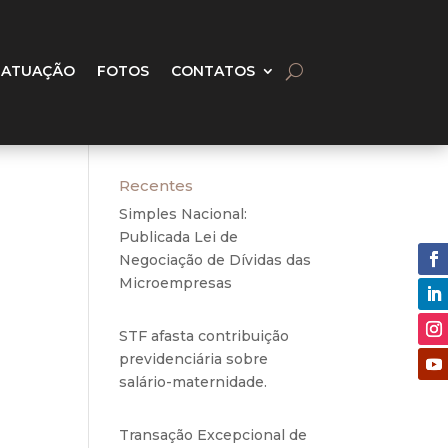
 ATUAÇÃO
FOTOS
CONTATOS
Recentes
Simples Nacional:
Publicada Lei de
Negociação de Dívidas das
Microempresas
6 de
agosto de 2020
STF afasta contribuição
são.
previdenciária sobre
jeto
salário-maternidade.
5 de
agosto de 2020
ar o
guro
Transação Excepcional de