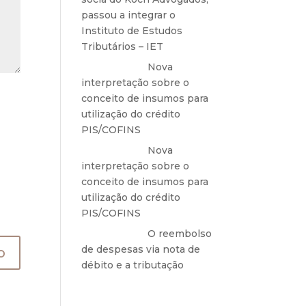
passou a integrar o
Instituto de Estudos
Tributários – IET
Anônimo
em
Nova
interpretação sobre o
conceito de insumos para
utilização do crédito
PIS/COFINS
Anônimo
em
Nova
interpretação sobre o
conceito de insumos para
utilização do crédito
PIS/COFINS
Anônimo
em
O reembolso
de despesas via nota de
débito e a tributação