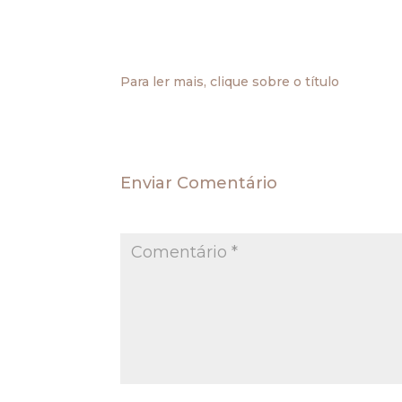
indenizar para a situação de inadimplênci
de imóvel, mesmo se este é destinad
prestações contratadas corresponderem à 
Para ler mais, clique sobre o título
Enviar Comentário
O seu endereço de e-mail não será publica