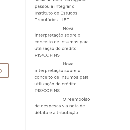
passou a integrar o
Instituto de Estudos
Tributários – IET
Anônimo
em
Nova
interpretação sobre o
conceito de insumos para
utilização do crédito
PIS/COFINS
Anônimo
em
Nova
interpretação sobre o
conceito de insumos para
utilização do crédito
PIS/COFINS
Anônimo
em
O reembolso
de despesas via nota de
débito e a tributação