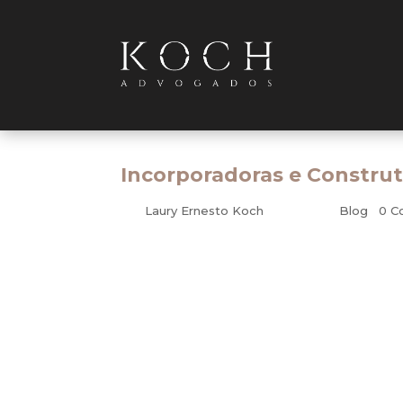
Incorporadoras e Construt
por
Laury Ernesto Koch
|
jul 6, 2011
|
Blog
|
0 C
Civil
A Koch Advogados Associados, em conjunto
tem buscado obter judicialmente o direi
pertinente a estas, em caso de inadimplên
de imóveis.
Em recente decisão proferida pela Terce
Justiça (STJ), a maioria dos ministros d