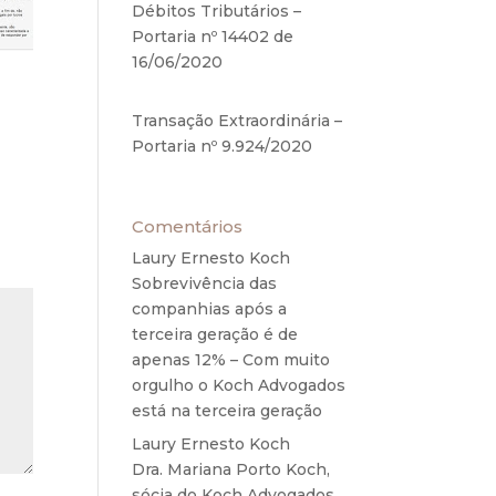
Débitos Tributários –
Portaria nº 14402 de
16/06/2020
17 de junho de
2020
Transação Extraordinária –
Portaria nº 9.924/2020
27
de maio de 2020
Comentários
Laury Ernesto Koch
em
Sobrevivência das
companhias após a
terceira geração é de
apenas 12% – Com muito
orgulho o Koch Advogados
está na terceira geração
Laury Ernesto Koch
em
Dra. Mariana Porto Koch,
sócia do Koch Advogados,