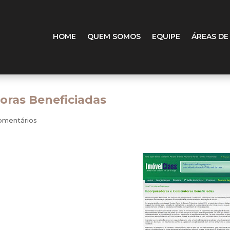
HOME
QUEM SOMOS
EQUIPE
ÁREAS DE
oras Beneficiadas
omentários
 com incorporadoras e construtoras,
to de recebimento de indenização,
cia de parcelas referentes à compra
ira Turma do Superior Tribunal de
eliberaram em favor da obrigação de