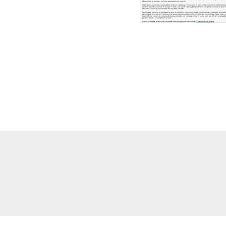
a na quitação de parcelas de compra
o a pessoas de baixa renda e as
valores pequenos.
do.
Campos obrigatórios são marcados com
*