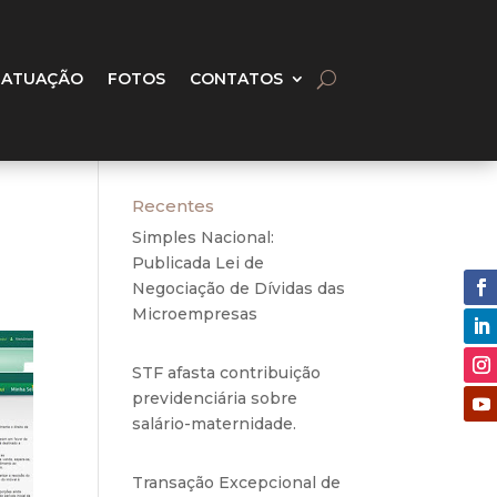
 ATUAÇÃO
FOTOS
CONTATOS
Recentes
Simples Nacional:
Publicada Lei de
Negociação de Dívidas das
Microempresas
6 de
agosto de 2020
STF afasta contribuição
previdenciária sobre
salário-maternidade.
5 de
agosto de 2020
Transação Excepcional de