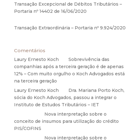
Transação Excepcional de Débitos Tributários –
Portaria nº 14402 de 16/06/2020
17 de junho de
2020
Transação Extraordinária – Portaria nº 9.924/2020
27 de maio de 2020
Comentários
Laury Ernesto Koch
em
Sobrevivência das
companhias após a terceira geração é de apenas
12% – Com muito orgulho o Koch Advogados está
na terceira geração
Laury Ernesto Koch
em
Dra. Mariana Porto Koch,
sócia do Koch Advogados, passou a integrar o
Instituto de Estudos Tributários – IET
Anônimo
em
Nova interpretação sobre o
conceito de insumos para utilização do crédito
PIS/COFINS
Anônimo
em
Nova interpretação sobre o