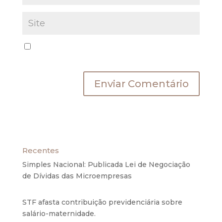
Salvar meus dados neste navegador para a
próxima vez que eu comentar.
Recentes
Simples Nacional: Publicada Lei de Negociação
de Dívidas das Microempresas
6 de agosto de
2020
STF afasta contribuição previdenciária sobre
salário-maternidade.
5 de agosto de 2020