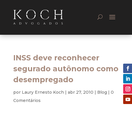
INSS deve reconhecer
segurado autônomo como
desempregado
por
Laury Ernesto Koch
|
abr 27, 2010
|
Blog
|
0
Comentários
Previdênciário
A Turma Regional de Uniformização (TRU) dos