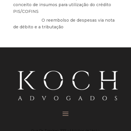
conceito de insumos para utilização do crédito
PIS/COFINS
Anônimo
em
O reembolso de despesas via nota
de débito e a tributação
Rua Dr. Timóteo, 777 – Moinhos de Vento